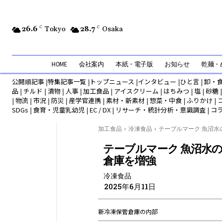
26.6
C
Tokyo
28.7
C
Osaka
HOME
会社案内
本紙・電子版
お知らせ
乾麺・め
公開順記事
|
特集記事一覧
|
トップニュース
|
インタビュー
|
ひと言
|
卸・
品
|
チルド
|
漬物
|
人事
|
加工食品
|
アイスクリーム
|
はちみつ
|
塩
|
砂糖
|
物流
|
市況
|
防災
|
産学官連携
|
素材・新素材
|
惣菜・中食
|
ふりかけ
|
SDGs
|
食育・児童乳幼児
|
EC / DX
|
リサーチ・統計分析・意識調査
|
コ
加工食品
冷凍食品
テーブルマーク 魚沼水の郷
テーブルマーク 魚沼水の
倉庫を増強
冷凍食品
2025年6月11日
新冷凍保管倉庫の内部