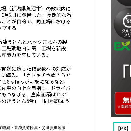
工場（新潟県魚沼市）の敷地内に
6月2日に稼働した。長期的な冷
ることが目的で、同工場における
ップする。
に冷凍うどんとパックごはんの製
に工場敷地内に第二工場を新設
生産能力を有している。
ト輸送に適した積載数への対応が
たに導入。「カトキチさぬきうど
から8段積みが可能になるなど、
送効率の向上を目指す。ドライバ
もつなげる。倉庫面積は1537
ぬきうどん5食」「同 稲庭風う
荷軽減・業務負荷軽減・労働負担軽減