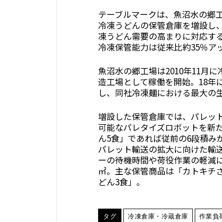
テーブルマークは、魚沼水の郷
冷凍うどんの保管倉庫を増設し、
凍うどん需要の高まりに対応す
冷凍保管能力は従来比約35％ア
魚沼水の郷工場は2010年11月
造工場として稼働を開始。18年
し、同社冷凍麺における最大の
増設した保管倉庫では、パレッ
可能なパレタイズロボットを新
ん5食」であれば従前の6段積み
パレット輸送の拡大に向けた輸
ーの待機時間や荷役作業の軽減に
㎡。主な保管商品は「カトキチさ
どん3食」。
タグ
冷凍倉庫・冷蔵倉庫
作業負