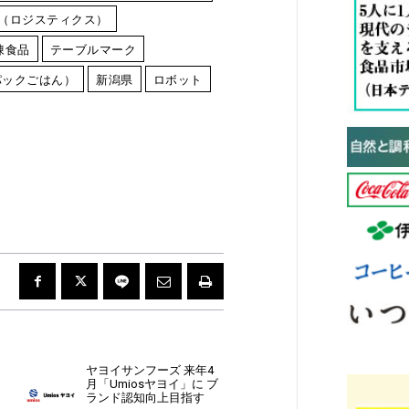
（ロジスティクス）
凍食品
テーブルマーク
パックごはん）
新潟県
ロボット
ヤヨイサンフーズ 来年4
月「Umiosヤヨイ」に ブ
ランド認知向上目指す