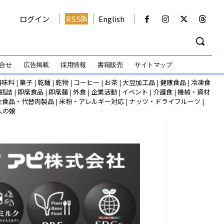
ログイン
RSS
English
合せ
広告掲載
採用情報
書籍販売
サイトマップ
調味料
|
菓子
|
乾麺
|
乾物
|
コーヒー
|
お茶
|
大豆加工品
|
健康食品
|
冷凍食
瓶詰
|
即席食品
|
即席麺
|
外食
|
企業活動
|
イベント
|
介護食
|
機械・資材
性食品・代替肉製品
|
米粉・アレルギー対応
|
ナッツ・ドライフルーツ
|
人の娘