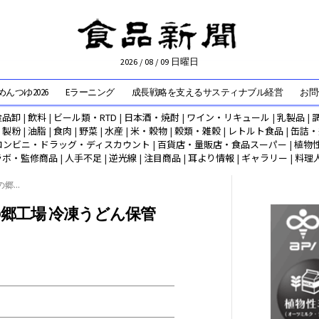
2026 / 08 / 09 日曜日
んつゆ2026
Eラーニング
成長戦略を支えるサスティナブル経営
お問
食品卸
|
飲料
|
ビール類・RTD
|
日本酒・焼酎
|
ワイン・リキュール
|
乳製品
|
|
製粉
|
油脂
|
食肉
|
野菜
|
水産
|
米・穀物
|
穀類・雑穀
|
レトルト食品
|
缶詰・
コンビニ・ドラッグ・ディスカウント
|
百貨店・量販店・食品スーパー
|
植物
ラボ・監修商品
|
人手不足
|
逆光線
|
注目商品
|
耳より情報
|
ギャラリー
|
料理
...
郷工場 冷凍うどん保管