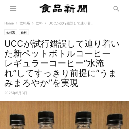
Home
飲料系
飲料
UCCが試行錯誤して辿り着...
飲料系
飲料
UCCが試行錯誤して辿り着い
た新ペットボトルコーヒー
レギュラーコーヒー“水淹
れ”してすっきり前提に“うま
みまろやか”を実現
2025年5月3日