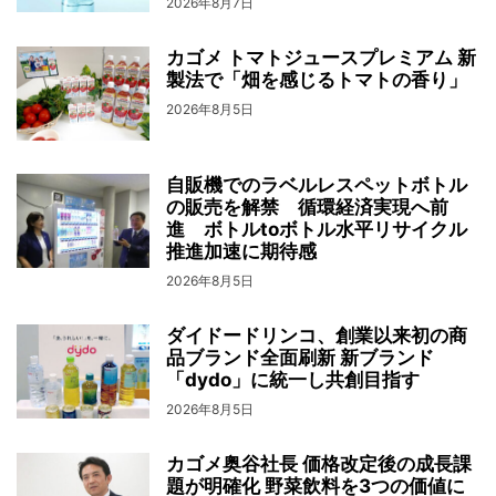
2026年8月7日
カゴメ トマトジュースプレミアム 新
製法で「畑を感じるトマトの香り」
2026年8月5日
自販機でのラベルレスペットボトル
の販売を解禁 循環経済実現へ前
進 ボトルtoボトル水平リサイクル
推進加速に期待感
2026年8月5日
ダイドードリンコ、創業以来初の商
品ブランド全面刷新 新ブランド
「dydo」に統一し共創目指す
2026年8月5日
カゴメ奥谷社長 価格改定後の成長課
題が明確化 野菜飲料を3つの価値に