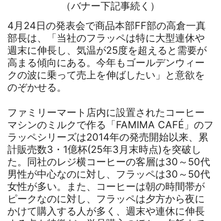
（バナー下記事続く）
4月24日の発表会で商品本部FF部の高倉一真
部長は、「当社のフラッペは特に大型連休や
週末に伸長し、気温が25度を超えると需要が
高まる傾向にある。今年もゴールデンウィー
クの波に乗って売上を伸ばしたい」と意欲を
のぞかせる。
ファミリーマート店内に設置されたコーヒー
マシンのミルクで作る「FAMIMA CAFÉ」のフ
ラッペシリーズは2014年の発売開始以来、累
計販売数3・1億杯(25年3月末時点)を突破し
た。同社のレジ横コーヒーの客層は30～50代
男性が中心なのに対し、フラッペは30～50代
女性が多い。また、コーヒーは朝の時間帯が
ピークなのに対し、フラッペは夕方から夜に
かけて購入する人が多く、週末や連休に伸長