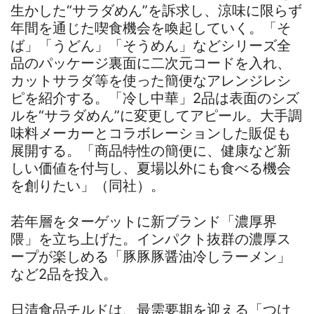
生かした“サラダめん”を訴求し、涼味に限らず
年間を通じた喫食機会を喚起していく。「そ
ば」「うどん」「そうめん」などシリーズ全
品のパッケージ裏面に二次元コードを入れ、
カットサラダ等を使った簡便なアレンジレシ
ピを紹介する。「冷し中華」2品は表面のシズ
ルを“サラダめん”に変更してアピール。大手調
味料メーカーとコラボレーションした販促も
展開する。「商品特性の簡便に、健康など新
しい価値を付与し、夏場以外にも食べる機会
を創りたい」（同社）。
若年層をターゲットに新ブランド「濃厚界
隈」を立ち上げた。インパクト抜群の濃厚ス
ープが楽しめる「豚豚豚醤油冷しラーメン」
など2品を投入。
日清食品チルドは、最需要期を迎える「つけ