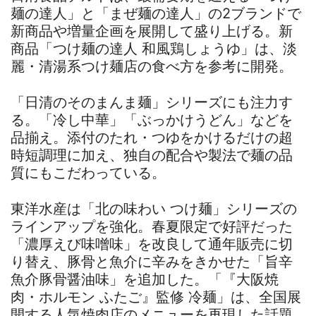
麺の達人」と「まぜ麺の達人」の2ブランドで
新商品や増量企画を展開して盛り上げる。新
商品「つけ麺の達人 和風鶏しょうゆ」は、淡
麗・清湯系つけ麺店の食べ方を参考に開発。
「日清のそのまんま麺」シリーズにも注力す
る。「冷し中華」「ぶっかけうどん」などを
品揃え。添付のたれ・つゆをかけるだけの超
時短調理に加え、独自の配合や製法で麺の品
質にもこだわっている。
東洋水産は「北の味わい つけ麺」シリーズの
ラインアップを強化。春夏限定で好評だった
「濃厚えび味噌味」を改良して通年販売に切
り替え、豚骨と魚介に辛みをきかせた「旨辛
魚介豚骨醤油味」を追加した。「『大阪焼
肉・ホルモン ふたご』監修 冷麺」は、全国展
開する人気焼肉店のメニューを再現した話題