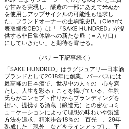
な甘みを実現し、醸造の一部にあえて米ぬか
を使用しアップサイクルの可能性も追求し
た。ブランドオーナーの生駒龍史氏（Clear代
表取締役CEO）は「『SAKE HUNDRED』が提
供する非日常体験への新たな扉（＝入り口）
にしていきたい」と期待を寄せる。
（バナー下記事続く）
「SAKE HUNDRED」はラグジュアリ―日本酒
ブランドとして2018年に創業。パーパスには
最高峰の日本酒で、世界中の人々の「心を満
たし、人生を彩る」ことを掲げている。生駒
氏らがコンセプト作りからブランディングを
担い、提携する酒蔵（醸造元）との密なコミ
ュニケーションによって理想の味わいや製造
方法を追求。精米歩合18％の「百光」、29年
熟成した「現外」などをラインアップし、平