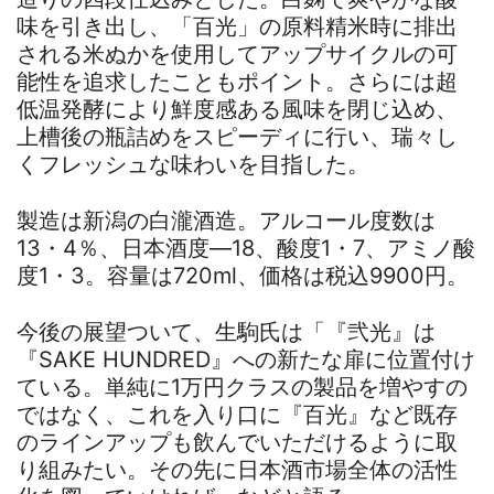
味を引き出し、「百光」の原料精米時に排出
される米ぬかを使用してアップサイクルの可
能性を追求したこともポイント。さらには超
低温発酵により鮮度感ある風味を閉じ込め、
上槽後の瓶詰めをスピーディに行い、瑞々し
くフレッシュな味わいを目指した。
製造は新潟の白瀧酒造。アルコール度数は
13・4％、日本酒度―18、酸度1・7、アミノ酸
度1・3。容量は720ml、価格は税込9900円。
今後の展望ついて、生駒氏は「『弐光』は
『SAKE HUNDRED』への新たな扉に位置付け
ている。単純に1万円クラスの製品を増やすの
ではなく、これを入り口に『百光』など既存
のラインアップも飲んでいただけるように取
り組みたい。その先に日本酒市場全体の活性