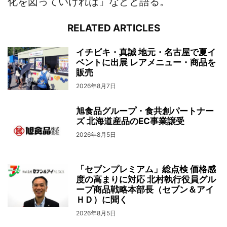
化を図っていければ」などと語る。
RELATED ARTICLES
イチビキ・真誠 地元・名古屋で夏イ
ベントに出展 レアメニュー・商品を
販売
2026年8月7日
旭食品グループ・食共創パートナー
ズ 北海道産品のEC事業譲受
2026年8月5日
「セブンプレミアム」総点検 価格感
度の高まりに対応 北村執行役員グル
ープ商品戦略本部長（セブン＆アイ
ＨＤ）に聞く
2026年8月5日