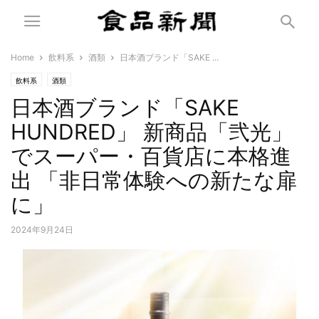
Home
飲料系
酒類
日本酒ブランド「SAKE ...
飲料系
酒類
日本酒ブランド「SAKE
HUNDRED」 新商品「弐光」
でスーパー・百貨店に本格進
出 「非日常体験への新たな扉
に」
2024年9月24日