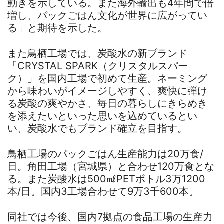
動きを示している。また海外輸出も4年間で倍
増し、パックごはん文化が世界に広がってい
る」と期待を示した。
また鳥栖工場では、炭酸水の新ブランド
「CRYSTAL SPARK（クリスタルスパー
ク）」を国内工場で初めて生産。ネーミング
から味わいがイメージしやすく、爽快に弾け
る炭酸の爽やかさ、毎日の暮らしにきらめき
を添えたいといった思いを込めているとい
い、炭酸水でもブランド確立を目指す。
鳥栖工場のパックごはん生産能力は20万食/
日。角田工場（宮城県）と合わせ120万食とな
る。また炭酸水は500㎖PETボトル3万1200
本/日。国内3工場合わせて9万3千600本。
同社では今後、国内7拠点の食品工場の生産力