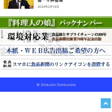
2024年2月14日
© Shokuhin Shinbunsha