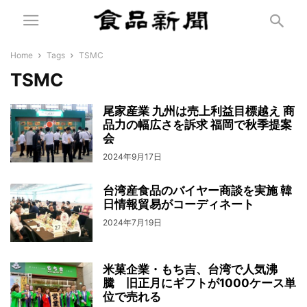
Home
Tags
TSMC
TSMC
尾家産業 九州は売上利益目標越え 商
品力の幅広さを訴求 福岡で秋季提案
会
2024年9月17日
台湾産食品のバイヤー商談を実施 韓
日情報貿易がコーディネート
2024年7月19日
米菓企業・もち吉、台湾で人気沸
騰 旧正月にギフトが1000ケース単
位で売れる