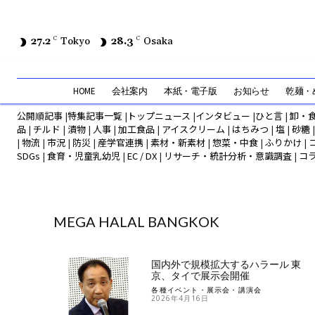
27.2
C
Tokyo
28.3
C
Osaka
HOME
会社案内
本紙・電子版
お知らせ
乾麺・め
公開順記事
|
特集記事一覧
|
トップニュース
|
インタビュー
|
ひと言
|
卸・
品
|
チルド
|
漬物
|
人事
|
加工食品
|
アイスクリーム
|
はちみつ
|
塩
|
砂糖
|
物流
|
市況
|
防災
|
産学官連携
|
素材・新素材
|
惣菜・中食
|
ふりかけ
|
SDGs
|
食育・児童乳幼児
|
EC / DX
|
リサーチ・統計分析・意識調査
|
コ
MEGA HALAL BANGKOK
国内外で規模拡大するハラール 東
京、タイで展示会開催
各種イベント・展示会・講演会
2026年4月16日