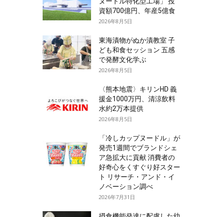
ヌードル特化型工場」 投
資額700億円、年産5億食
2026年8月5日
東海漬物がぬか漬教室 子
ども和食セッション 五感
で発酵文化学ぶ
2026年8月5日
〈熊本地震〉キリンHD 義
援金1000万円、清涼飲料
水約2万本提供
2026年8月5日
「冷しカップヌードル」が
発売1週間でブランドシェ
ア急拡大に貢献 消費者の
好奇心をくすぐり好スター
ト リサーチ・アンド・イ
ノベーション調べ
2026年7月31日
摂食機能発達に配慮した幼