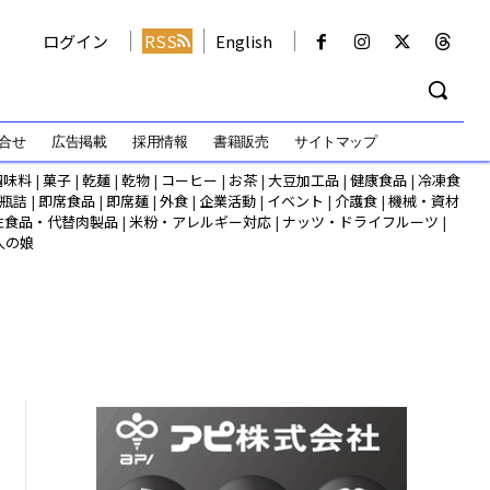
ログイン
RSS
English
合せ
広告掲載
採用情報
書籍販売
サイトマップ
調味料
|
菓子
|
乾麺
|
乾物
|
コーヒー
|
お茶
|
大豆加工品
|
健康食品
|
冷凍食
瓶詰
|
即席食品
|
即席麺
|
外食
|
企業活動
|
イベント
|
介護食
|
機械・資材
性食品・代替肉製品
|
米粉・アレルギー対応
|
ナッツ・ドライフルーツ
|
人の娘