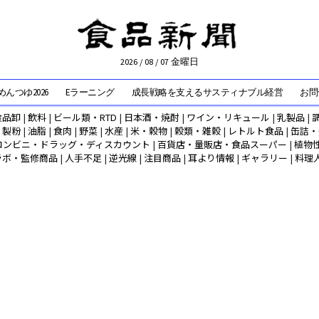
2026 / 08 / 07 金曜日
んつゆ2026
Eラーニング
成長戦略を支えるサスティナブル経営
お問
食品卸
|
飲料
|
ビール類・RTD
|
日本酒・焼酎
|
ワイン・リキュール
|
乳製品
|
|
製粉
|
油脂
|
食肉
|
野菜
|
水産
|
米・穀物
|
穀類・雑穀
|
レトルト食品
|
缶詰・
コンビニ・ドラッグ・ディスカウント
|
百貨店・量販店・食品スーパー
|
植物
ラボ・監修商品
|
人手不足
|
逆光線
|
注目商品
|
耳より情報
|
ギャラリー
|
料理