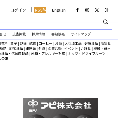
ログイン
RSS
English
合せ
広告掲載
採用情報
書籍販売
サイトマップ
調味料
|
菓子
|
乾麺
|
乾物
|
コーヒー
|
お茶
|
大豆加工品
|
健康食品
|
冷凍食
瓶詰
|
即席食品
|
即席麺
|
外食
|
企業活動
|
イベント
|
介護食
|
機械・資材
性食品・代替肉製品
|
米粉・アレルギー対応
|
ナッツ・ドライフルーツ
|
人の娘