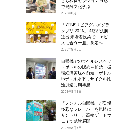
ども和食セッション 五感
で発酵文化学ぶ
2026年8月5日
「YEBISU ビアグルメグラ
ンプリ 2026」 4店が決勝
進出 来場者投票で「ヱビ
スに合う一皿」決定へ
2026年8月5日
自販機でのラベルレスペッ
トボトルの販売を解禁 循
環経済実現へ前進 ボトル
toボトル水平リサイクル推
進加速に期待感
2026年8月5日
「ノンアル自販機」が登場
多彩なフレーバーを気軽に
サントリー、高輪ゲートウ
ェイで試験展開
2026年8月3日