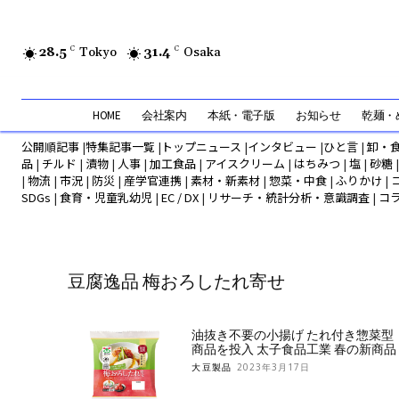
28.5
C
Tokyo
31.4
C
Osaka
HOME
会社案内
本紙・電子版
お知らせ
乾麺・め
公開順記事
|
特集記事一覧
|
トップニュース
|
インタビュー
|
ひと言
|
卸・
品
|
チルド
|
漬物
|
人事
|
加工食品
|
アイスクリーム
|
はちみつ
|
塩
|
砂糖
|
物流
|
市況
|
防災
|
産学官連携
|
素材・新素材
|
惣菜・中食
|
ふりかけ
|
SDGs
|
食育・児童乳幼児
|
EC / DX
|
リサーチ・統計分析・意識調査
|
コ
豆腐逸品 梅おろしたれ寄せ
油抜き不要の小揚げ たれ付き惣菜型
商品を投入 太子食品工業 春の新商品
大豆製品
2023年3月17日