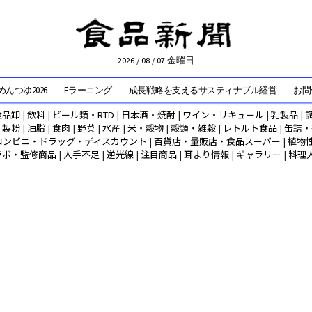
2026 / 08 / 07 金曜日
んつゆ2026
Eラーニング
成長戦略を支えるサスティナブル経営
お問
食品卸
|
飲料
|
ビール類・RTD
|
日本酒・焼酎
|
ワイン・リキュール
|
乳製品
|
|
製粉
|
油脂
|
食肉
|
野菜
|
水産
|
米・穀物
|
穀類・雑穀
|
レトルト食品
|
缶詰・
コンビニ・ドラッグ・ディスカウント
|
百貨店・量販店・食品スーパー
|
植物
ラボ・監修商品
|
人手不足
|
逆光線
|
注目商品
|
耳より情報
|
ギャラリー
|
料理