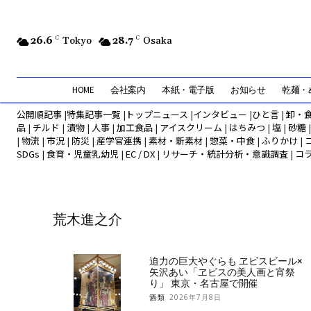
26.6
C
Tokyo
28.7
C
Osaka
HOME
会社案内
本紙・電子版
お知らせ
乾麺・め
公開順記事
|
特集記事一覧
|
トップニュース
|
インタビュー
|
ひと言
|
卸・
品
|
チルド
|
漬物
|
人事
|
加工食品
|
アイスクリーム
|
はちみつ
|
塩
|
砂糖
|
物流
|
市況
|
防災
|
産学官連携
|
素材・新素材
|
惣菜・中食
|
ふりかけ
|
SDGs
|
食育・児童乳幼児
|
EC / DX
|
リサーチ・統計分析・意識調査
|
コ
荒木進之介
迫力の巨大やぐらも ヱビスビール×
矢沢あい「ヱビスの美人画と宵祭
り」 東京・名古屋で開催
酒類
2026年7月8日