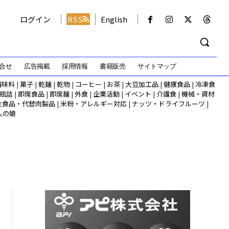
ログイン
RSS
English
合せ
広告掲載
採用情報
書籍販売
サイトマップ
調味料
|
菓子
|
乾麺
|
乾物
|
コーヒー
|
お茶
|
大豆加工品
|
健康食品
|
冷凍食
瓶詰
|
即席食品
|
即席麺
|
外食
|
企業活動
|
イベント
|
介護食
|
機械・資材
性食品・代替肉製品
|
米粉・アレルギー対応
|
ナッツ・ドライフルーツ
|
人の娘