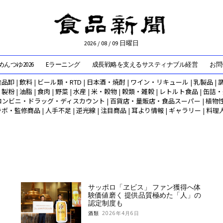
2026 / 08 / 09 日曜日
んつゆ2026
Eラーニング
成長戦略を支えるサスティナブル経営
お問
食品卸
|
飲料
|
ビール類・RTD
|
日本酒・焼酎
|
ワイン・リキュール
|
乳製品
|
|
製粉
|
油脂
|
食肉
|
野菜
|
水産
|
米・穀物
|
穀類・雑穀
|
レトルト食品
|
缶詰・
コンビニ・ドラッグ・ディスカウント
|
百貨店・量販店・食品スーパー
|
植物
ラボ・監修商品
|
人手不足
|
逆光線
|
注目商品
|
耳より情報
|
ギャラリー
|
料理
サッポロ「ヱビス」 ファン獲得へ体
験価値磨く 提供品質極めた「人」の
認定制度も
酒類
2026年4月6日