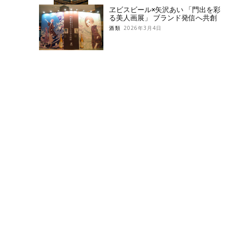
ヱビスビール×矢沢あい 「門出を彩
る美人画展」 ブランド発信へ共創
酒類
2026年3月4日