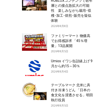
ROBLOXコンテンツで若年
層との接点急拡大の可能
性 楽しみながら栽培･収
穫･加工･焙煎･販売を疑似
体験
2026年8月8日
ファミリーマート 物価高
でお得感訴求 「45％増
量」13品展開
2026年8月5日
Umios イワシ缶詰値上げ 9
月から約15～30％
2026年8月4日
テーブルマーク 北米に具
付き冷凍うどん 「日本の
食文化を浸透させる」明田
執行役員
2026年8月5日