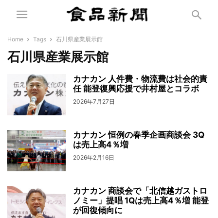
Home
Tags
石川県産業展示館
石川県産業展示館
カナカン 人件費・物流費は社会的責
任 能登復興応援で井村屋とコラボ
2026年7月27日
カナカン 恒例の春季企画商談会 3Q
は売上高4％増
2026年2月16日
カナカン 商談会で「北信越ガストロ
ノミー」提唱 1Qは売上高4％増 能登
が回復傾向に