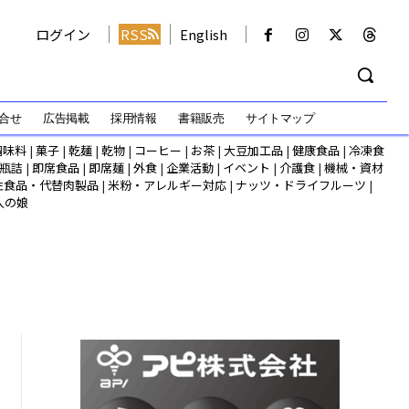
ログイン
RSS
English
合せ
広告掲載
採用情報
書籍販売
サイトマップ
調味料
|
菓子
|
乾麺
|
乾物
|
コーヒー
|
お茶
|
大豆加工品
|
健康食品
|
冷凍食
瓶詰
|
即席食品
|
即席麺
|
外食
|
企業活動
|
イベント
|
介護食
|
機械・資材
性食品・代替肉製品
|
米粉・アレルギー対応
|
ナッツ・ドライフルーツ
|
人の娘