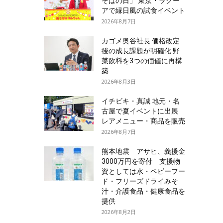
そばの日」 東京・ラクー
アで縁日風の試食イベント
2026年8月7日
カゴメ奥谷社長 価格改定
後の成長課題が明確化 野
菜飲料を3つの価値に再構
築
2026年8月3日
イチビキ・真誠 地元・名
古屋で夏イベントに出展
レアメニュー・商品を販売
2026年8月7日
熊本地震 アサヒ、義援金
3000万円を寄付 支援物
資としては水・ベビーフー
ド・フリーズドライみそ
汁・介護食品・健康食品を
提供
2026年8月2日