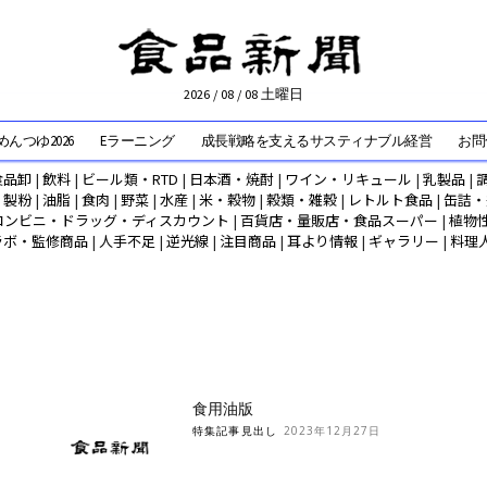
2026 / 08 / 08 土曜日
んつゆ2026
Eラーニング
成長戦略を支えるサスティナブル経営
お問
食品卸
|
飲料
|
ビール類・RTD
|
日本酒・焼酎
|
ワイン・リキュール
|
乳製品
|
|
製粉
|
油脂
|
食肉
|
野菜
|
水産
|
米・穀物
|
穀類・雑穀
|
レトルト食品
|
缶詰・
コンビニ・ドラッグ・ディスカウント
|
百貨店・量販店・食品スーパー
|
植物
ラボ・監修商品
|
人手不足
|
逆光線
|
注目商品
|
耳より情報
|
ギャラリー
|
料理
食用油版
特集記事見出し
2023年12月27日