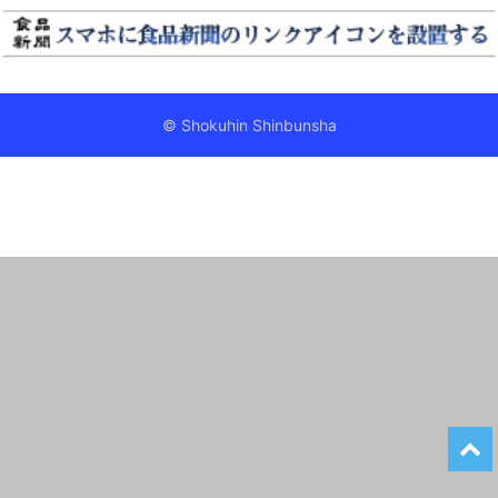
© Shokuhin Shinbunsha