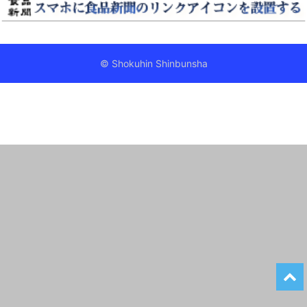
© Shokuhin Shinbunsha