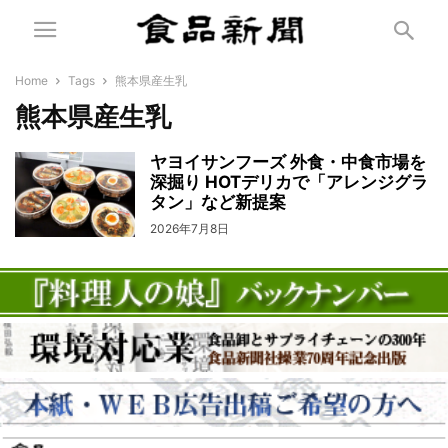
Home
Tags
熊本県産生乳
熊本県産生乳
ヤヨイサンフーズ 外食・中食市場を
深掘り HOTデリカで「アレンジグラ
タン」など新提案
2026年7月8日