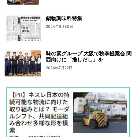
鍋物調味料特集
2024年9月30日
味の素グループ 大阪で秋季提案会 関
西向けに「推しだし」を
2024年7月22日