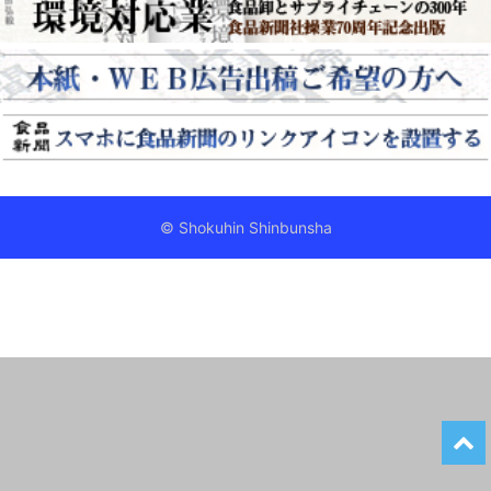
© Shokuhin Shinbunsha