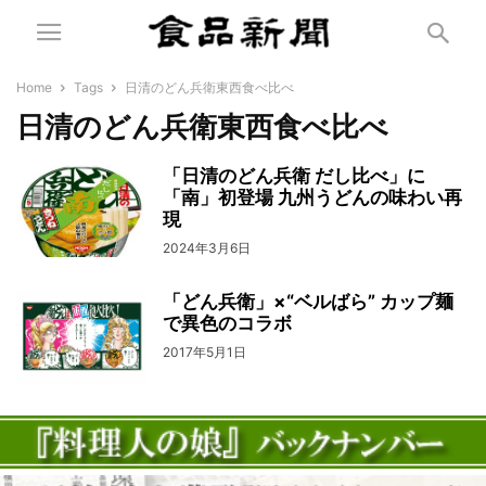
Home
Tags
日清のどん兵衛東西食べ比べ
日清のどん兵衛東西食べ比べ
「日清のどん兵衛 だし比べ」に
「南」初登場 九州うどんの味わい再
現
2024年3月6日
「どん兵衛」×“ベルばら” カップ麺
で異色のコラボ
2017年5月1日