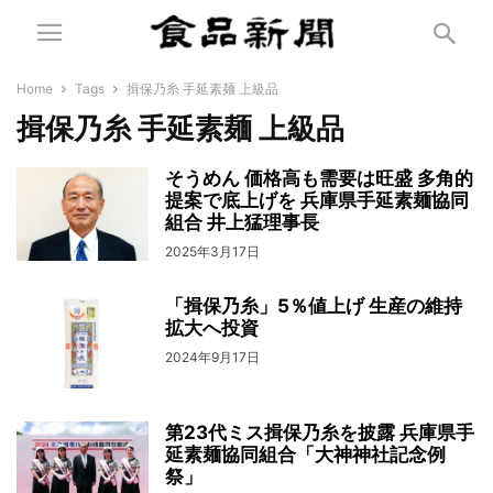
Home
Tags
揖保乃糸 手延素麺 上級品
揖保乃糸 手延素麺 上級品
そうめん 価格高も需要は旺盛 多角的
提案で底上げを 兵庫県手延素麺協同
組合 井上猛理事長
2025年3月17日
「揖保乃糸」5％値上げ 生産の維持
拡大へ投資
2024年9月17日
第23代ミス揖保乃糸を披露 兵庫県手
延素麺協同組合「大神神社記念例
祭」