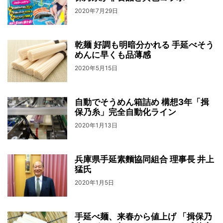
2020年7月29日
乾麺 好調も明暗分かれる 手延べそう
めんに早くも品薄感
2020年5月15日
自動でそうめん箱詰め 構想3年「揖
保乃糸」完全自動化ライン
2020年1月13日
兵庫県手延素麵協同組合 理事長 井上
猛氏
2020年1月5日
手延べ麺、来春から値上げ 「揖保乃