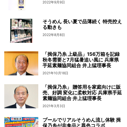
2022年9月9日
そうめん 長い夏で品薄続く 特売控え
る動きも
2022年8月8日
「揖保乃糸 上級品」156万箱を記録
秋冬需要と7月猛暑追い風に 兵庫県
手延素麺協同組合 井上猛理事長
2021年10月18日
「揖保乃糸」 贈答用を家庭向けに販
売、好調 変化に柔軟対応 兵庫県手延
素麺協同組合 井上猛理事長
2021年3月3日
プールでリアルそうめん流し体験 揖
保乃糸が非食品と異色コラボ