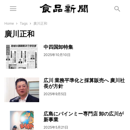
Home
Tags
廣川正和
廣川正和
中四国卸特集
2025年10月10日
広川 業務平準化と採算販売へ 廣川社
長が方針
2025年9月5日
広島にバインミー専門店 卸の広川が
新事業
2025年5月21日