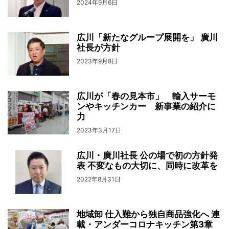
2024年9月6日
広川「新たなグループ展開を」 廣川
社長が方針
2023年9月8日
広川が「春の見本市」 輸入サーモ
ンやキッチンカー 新事業の紹介に
力
2023年3月17日
広川・廣川社長 公の場で初の方針発
表 不変なもの大切に、同時に改革を
2022年8月31日
地域卸 仕入難から独自商品強化へ 連
載・アンダーコロナキッチン第3章