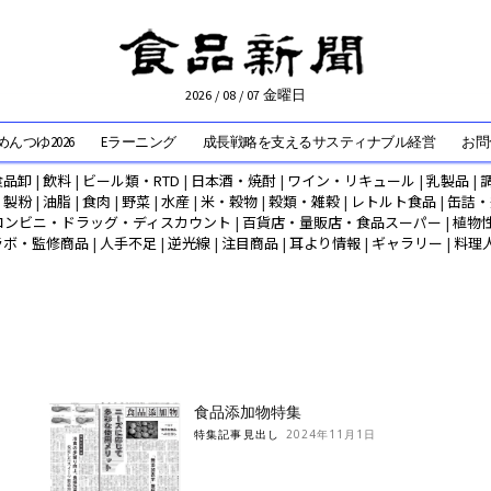
2026 / 08 / 07 金曜日
んつゆ2026
Eラーニング
成長戦略を支えるサスティナブル経営
お問
食品卸
|
飲料
|
ビール類・RTD
|
日本酒・焼酎
|
ワイン・リキュール
|
乳製品
|
|
製粉
|
油脂
|
食肉
|
野菜
|
水産
|
米・穀物
|
穀類・雑穀
|
レトルト食品
|
缶詰・
コンビニ・ドラッグ・ディスカウント
|
百貨店・量販店・食品スーパー
|
植物
ラボ・監修商品
|
人手不足
|
逆光線
|
注目商品
|
耳より情報
|
ギャラリー
|
料理
食品添加物特集
特集記事見出し
2024年11月1日