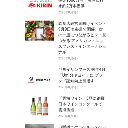
援金1000万円、清涼飲料
水約2万本提供
2026年8月5日
飲食店経営者向けイベント
9月9日表参道で開催。次
の一皿につながるヒント見
つかる アメリカン・エキ
スプレス・インターナショ
ナル
2026年8月6日
ヤヨイサンフーズ 来年4月
「Umiosヤヨイ」に ブラ
ンド認知向上目指す
2026年8月5日
「雲海ワイン」3品に銅賞
日本ワインコンクールで
雲海酒造
2026年8月3日
自販機でのラベルレスペッ