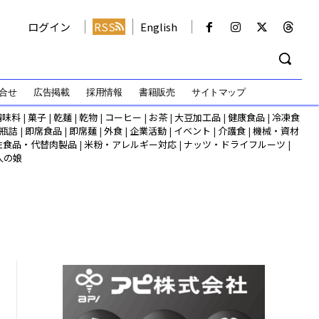
ログイン
RSS
English
合せ
広告掲載
採用情報
書籍販売
サイトマップ
調味料
|
菓子
|
乾麺
|
乾物
|
コーヒー
|
お茶
|
大豆加工品
|
健康食品
|
冷凍食
瓶詰
|
即席食品
|
即席麺
|
外食
|
企業活動
|
イベント
|
介護食
|
機械・資材
性食品・代替肉製品
|
米粉・アレルギー対応
|
ナッツ・ドライフルーツ
|
人の娘