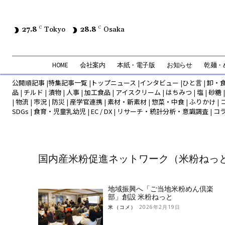
27.8
C
Tokyo
28.8
C
Osaka
HOME
会社案内
本紙・電子版
お知らせ
乾麺・め
公開順記事
|
特集記事一覧
|
トップニュース
|
インタビュー
|
ひと言
|
卸・
品
|
チルド
|
漬物
|
人事
|
加工食品
|
アイスクリーム
|
はちみつ
|
塩
|
砂糖
|
物流
|
市況
|
防災
|
産学官連携
|
素材・新素材
|
惣菜・中食
|
ふりかけ
|
SDGs
|
食育・児童乳幼児
|
EC / DX
|
リサーチ・統計分析・意識調査
|
コ
国内産米粉促進ネットワーク（米粉ねっ
地域振興へ「ご当地米粉めん倶楽
部」創設 米粉ねっと
米（コメ）
2026年2月19日