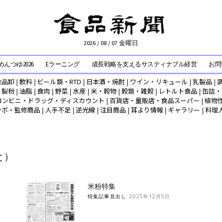
2026 / 08 / 07 金曜日
んつゆ2026
Eラーニング
成長戦略を支えるサスティナブル経営
お問
食品卸
|
飲料
|
ビール類・RTD
|
日本酒・焼酎
|
ワイン・リキュール
|
乳製品
|
|
製粉
|
油脂
|
食肉
|
野菜
|
水産
|
米・穀物
|
穀類・雑穀
|
レトルト食品
|
缶詰・
コンビニ・ドラッグ・ディスカウント
|
百貨店・量販店・食品スーパー
|
植物
ラボ・監修商品
|
人手不足
|
逆光線
|
注目商品
|
耳より情報
|
ギャラリー
|
料理
と）
米粉特集
特集記事見出し
2025年12月5日