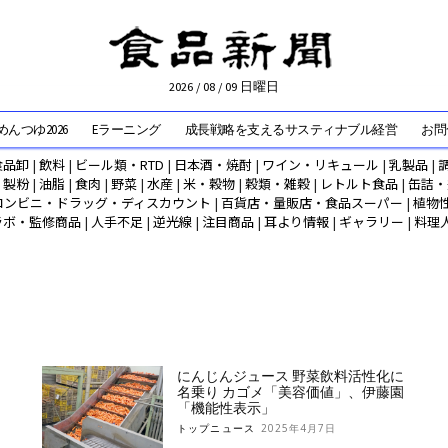
2026 / 08 / 09 日曜日
んつゆ2026
Eラーニング
成長戦略を支えるサスティナブル経営
お問
食品卸
|
飲料
|
ビール類・RTD
|
日本酒・焼酎
|
ワイン・リキュール
|
乳製品
|
|
製粉
|
油脂
|
食肉
|
野菜
|
水産
|
米・穀物
|
穀類・雑穀
|
レトルト食品
|
缶詰・
コンビニ・ドラッグ・ディスカウント
|
百貨店・量販店・食品スーパー
|
植物
ラボ・監修商品
|
人手不足
|
逆光線
|
注目商品
|
耳より情報
|
ギャラリー
|
料理
にんじんジュース 野菜飲料活性化に
名乗り カゴメ「美容価値」、伊藤園
「機能性表示」
トップニュース
2025年4月7日