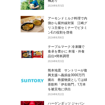
機あり
2026年8月5日
アーモンドミルク料理で内
側から紫外線対策 江崎グ
リコ主催セミナーでビタミ
ンEの役割を啓発
2026年8月8日
テーブルマーク 冷凍麺で
食卓を豊かに 本場・外食
品位×簡単調理
2026年8月3日
熊本地震 サントリーが復
興支援へ義捐金3000万円
拠出 救援物資としては緑
茶飲料「伊右衛門」1万本
を被災地に供出
2026年8月2日
ハーゲンダッツ ジャパン