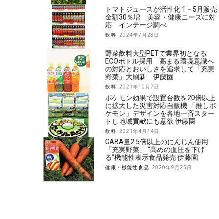
トマトジュースが活性化 1－5月販売
金額30％増 美容・健康ニーズに対
応 インテージ調べ
飲料
2024年7月28日
野菜飲料大型PETで業界初となる
ECOボトル採用 高まる環境意識へ
の対応とおいしさを追求して「充実
野菜」大刷新 伊藤園
飲料
2021年10月7日
ポケモン効果で設置台数を20倍以上
に拡大した災害対応自販機 「推しポ
ケモン」デザインを各地一斉スター
トし地域貢献にも意欲 伊藤園
飲料
2021年4月14日
GABA量2.5倍以上のにんじん使用
「充実野菜」 “高めの血圧を下げ
る”機能性表示食品発売 伊藤園
健康・機能性食品
2020年9月25日