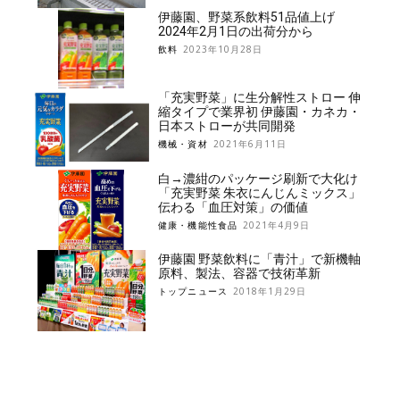
伊藤園、野菜系飲料51品値上げ
2024年2月1日の出荷分から
飲料
2023年10月28日
「充実野菜」に生分解性ストロー 伸
縮タイプで業界初 伊藤園・カネカ・
日本ストローが共同開発
機械・資材
2021年6月11日
白→濃紺のパッケージ刷新で大化け
「充実野菜 朱衣にんじんミックス」
伝わる「血圧対策」の価値
健康・機能性食品
2021年4月9日
伊藤園 野菜飲料に「青汁」で新機軸
原料、製法、容器で技術革新
トップニュース
2018年1月29日