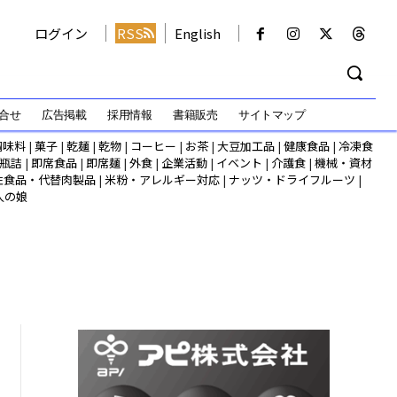
ログイン
RSS
English
合せ
広告掲載
採用情報
書籍販売
サイトマップ
調味料
|
菓子
|
乾麺
|
乾物
|
コーヒー
|
お茶
|
大豆加工品
|
健康食品
|
冷凍食
瓶詰
|
即席食品
|
即席麺
|
外食
|
企業活動
|
イベント
|
介護食
|
機械・資材
性食品・代替肉製品
|
米粉・アレルギー対応
|
ナッツ・ドライフルーツ
|
人の娘