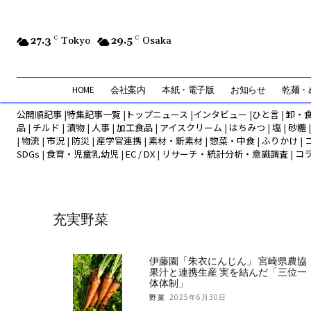
27.3
C
Tokyo
29.5
C
Osaka
HOME
会社案内
本紙・電子版
お知らせ
乾麺・め
公開順記事
|
特集記事一覧
|
トップニュース
|
インタビュー
|
ひと言
|
卸・
品
|
チルド
|
漬物
|
人事
|
加工食品
|
アイスクリーム
|
はちみつ
|
塩
|
砂糖
|
物流
|
市況
|
防災
|
産学官連携
|
素材・新素材
|
惣菜・中食
|
ふりかけ
|
SDGs
|
食育・児童乳幼児
|
EC / DX
|
リサーチ・統計分析・意識調査
|
コ
充実野菜
伊藤園「朱衣にんじん」 宮崎県農協
果汁と連携生産 実を結んだ「三位一
体体制」
野菜
2025年6月30日