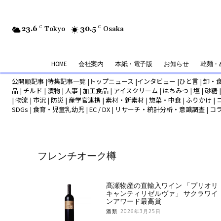
23.6
C
Tokyo
30.5
C
Osaka
HOME
会社案内
本紙・電子版
お知らせ
乾麺・め
公開順記事
|
特集記事一覧
|
トップニュース
|
インタビュー
|
ひと言
|
卸・
品
|
チルド
|
漬物
|
人事
|
加工食品
|
アイスクリーム
|
はちみつ
|
塩
|
砂糖
|
物流
|
市況
|
防災
|
産学官連携
|
素材・新素材
|
惣菜・中食
|
ふりかけ
|
SDGs
|
食育・児童乳幼児
|
EC / DX
|
リサーチ・統計分析・意識調査
|
コ
フレンチオーク樽
髙瀬物産の直輸入ワイン 「プリオリ
キャンティリゼルヴァ」 サクラワイ
ンアワード最高賞
酒類
2026年3月25日