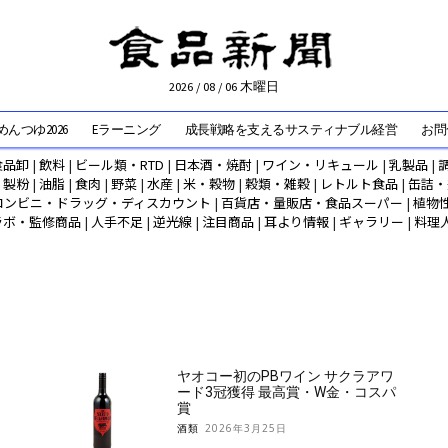
2026 / 08 / 06 木曜日
んつゆ2026
Eラーニング
成長戦略を支えるサスティナブル経営
お問
食品卸
|
飲料
|
ビール類・RTD
|
日本酒・焼酎
|
ワイン・リキュール
|
乳製品
|
|
製粉
|
油脂
|
食肉
|
野菜
|
水産
|
米・穀物
|
穀類・雑穀
|
レトルト食品
|
缶詰・
コンビニ・ドラッグ・ディスカウント
|
百貨店・量販店・食品スーパー
|
植物
ラボ・監修商品
|
人手不足
|
逆光線
|
注目商品
|
耳より情報
|
ギャラリー
|
料理
ヤオコー初のPBワイン サクラアワ
ード3冠獲得 最高賞・W金・コスパ
賞
酒類
2026年3月25日