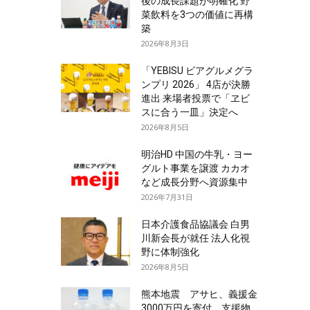
後の成長課題が明確化 野
菜飲料を3つの価値に再構
築
2026年8月3日
「YEBISU ビアグルメグラ
ンプリ 2026」 4店が決勝
進出 来場者投票で「ヱビ
スに合う一皿」決定へ
2026年8月5日
明治HD 中国の牛乳・ヨー
グルト事業を譲渡 カカオ
など成長分野へ資源集中
2026年7月31日
日本介護食品協議会 白男
川新会長が就任 法人化視
野に体制強化
2026年8月5日
熊本地震 アサヒ、義援金
3000万円を寄付 支援物