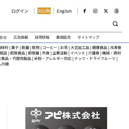
ログイン
RSS
English
合せ
広告掲載
採用情報
書籍販売
サイトマップ
調味料
|
菓子
|
乾麺
|
乾物
|
コーヒー
|
お茶
|
大豆加工品
|
健康食品
|
冷凍食
瓶詰
|
即席食品
|
即席麺
|
外食
|
企業活動
|
イベント
|
介護食
|
機械・資材
性食品・代替肉製品
|
米粉・アレルギー対応
|
ナッツ・ドライフルーツ
|
人の娘