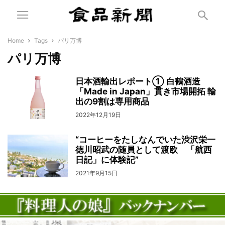
Home
Tags
パリ万博
パリ万博
日本酒輸出レポート① 白鶴酒造
「Made in Japan」貫き市場開拓 輸
出の9割は専用商品
2022年12月19日
“コーヒーをたしなんでいた渋沢栄一
徳川昭武の随員として渡欧 「航西
日記」に体験記”
2021年9月15日