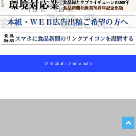
© Shokuhin Shinbunsha