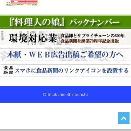
© Shokuhin Shinbunsha