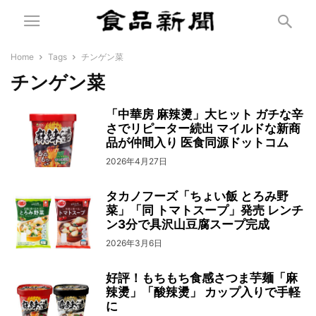
Home
Tags
チンゲン菜
チンゲン菜
「中華房 麻辣燙」大ヒット ガチな辛
さでリピーター続出 マイルドな新商
品が仲間入り 医食同源ドットコム
2026年4月27日
タカノフーズ「ちょい飯 とろみ野
菜」「同 トマトスープ」発売 レンチ
ン3分で具沢山豆腐スープ完成
2026年3月6日
好評！もちもち食感さつま芋麺「麻
辣燙」「酸辣燙」 カップ入りで手軽
に