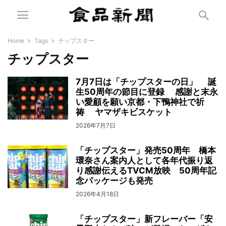
Home
Tags
チップスター
チップスター
7月7日は「チップスターの日」 誕
生50周年の節目に登録 感謝と末永
い愛顧を願い京都・下鴨神社で祈
祷 ヤマザキビスケット
2026年7月7日
「チップスター」発売50周年 橋本
環奈さん案内人として各年代振り返
り感謝伝えるTVCM放映 50周年記
念パッケージも発売
2026年4月18日
「チップスター」新フレーバー「安