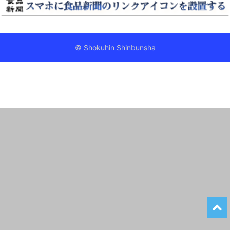
© Shokuhin Shinbunsha