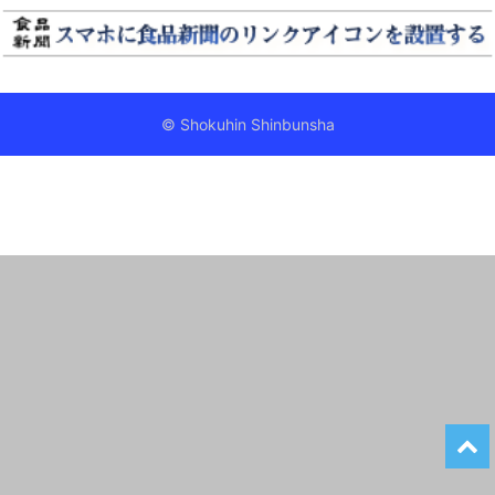
© Shokuhin Shinbunsha