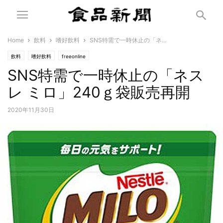
Home
飲料
嗜好飲料
SNS特需で一時休止の「ネ...
飲料
嗜好飲料
freeonline
SNS特需で一時休止の「ネス
レ ミロ」240ｇ袋販売再開
2020年11月30日