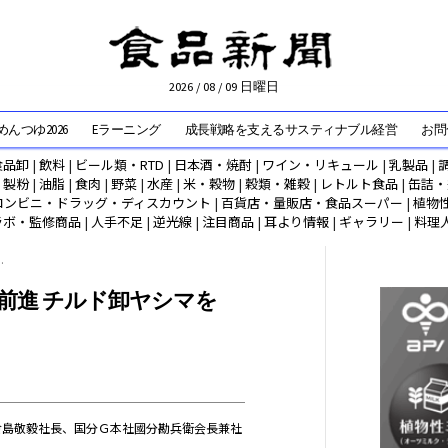
2026 / 08 / 09 日曜日
んつゆ2026
Eラーニング
成長戦略を支えるサスティナブル経営
お問
食品卸
|
飲料
|
ビール類・RTD
|
日本酒・焼酎
|
ワイン・リキュール
|
乳製品
|
|
製粉
|
油脂
|
食肉
|
野菜
|
水産
|
米・穀物
|
穀類・雑穀
|
レトルト食品
|
缶詰・
コンビニ・ドラッグ・ディスカウント
|
百貨店・量販店・食品スーパー
|
植物
ラボ・監修商品
|
人手不足
|
逆光線
|
注目商品
|
耳より情報
|
ギャラリー
|
料理
.
前進 チルド卸ヤシマを
倉島敬毅社長、国分Ｇ本社國分勘兵衛会長兼社