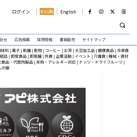
ログイン
RSS
English
合せ
広告掲載
採用情報
書籍販売
サイトマップ
調味料
|
菓子
|
乾麺
|
乾物
|
コーヒー
|
お茶
|
大豆加工品
|
健康食品
|
冷凍食
瓶詰
|
即席食品
|
即席麺
|
外食
|
企業活動
|
イベント
|
介護食
|
機械・資材
性食品・代替肉製品
|
米粉・アレルギー対応
|
ナッツ・ドライフルーツ
|
人の娘