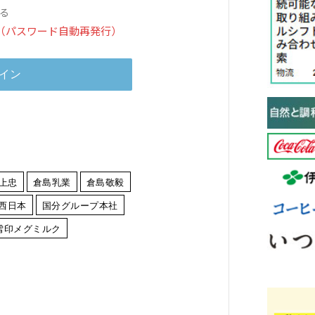
る
（パスワード自動再発行）
上忠
倉島乳業
倉島敬毅
西日本
国分グループ本社
雪印メグミルク