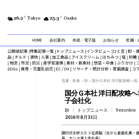
26.2
C
Tokyo
25.3
C
Osaka
HOME
会社案内
本紙・電子版
お知らせ
乾麺・め
公開順記事
|
特集記事一覧
|
トップニュース
|
インタビュー
|
ひと言
|
卸・
品
|
チルド
|
漬物
|
人事
|
加工食品
|
アイスクリーム
|
はちみつ
|
塩
|
砂糖
|
物流
|
市況
|
防災
|
産学官連携
|
素材・新素材
|
惣菜・中食
|
ふりかけ
|
SDGs
|
食育・児童乳幼児
|
EC / DX
|
リサーチ・統計分析・意識調査
|
コ
流通・飲食
卸
国分Ｇ本社 洋日配攻略へ前..
国分Ｇ本社 洋日配攻略へ
子会社化
卸
トップニュース
freeonline
2016年8月31日
調印式を終えた３社首脳（左から倉島乳業・
長、ヤシマ浦上忠社長）