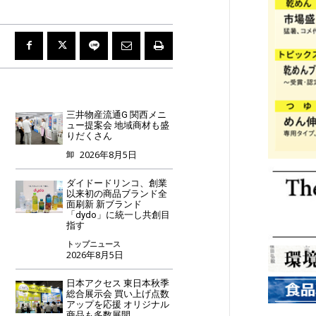
三井物産流通G 関西メニ
ュー提案会 地域商材も盛
りだくさん
2026年8月5日
卸
ダイドードリンコ、創業
以来初の商品ブランド全
面刷新 新ブランド
「dydo」に統一し共創目
指す
トップニュース
2026年8月5日
日本アクセス 東日本秋季
総合展示会 買い上げ点数
アップを応援 オリジナル
商品も多数展開