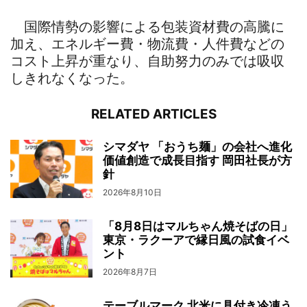
国際情勢の影響による包装資材費の高騰に
加え、エネルギー費・物流費・人件費などの
コスト上昇が重なり、自助努力のみでは吸収
しきれなくなった。
RELATED ARTICLES
シマダヤ 「おうち麺」の会社へ進化
価値創造で成長目指す 岡田社長が方
針
2026年8月10日
「8月8日はマルちゃん焼そばの日」
東京・ラクーアで縁日風の試食イベ
ント
2026年8月7日
テーブルマーク 北米に具付き冷凍う