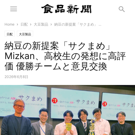
Home
日配
大豆製品
納豆の新提案「サクまめ」 ...
日配
大豆製品
納豆の新提案「サクまめ」
Mizkan、高校生の発想に高評
価 優勝チームと意見交換
2026年6月8日