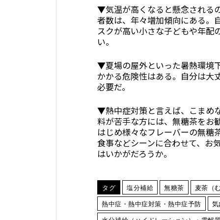
▼気温が高くなると懸念される
者数は、年々増加傾向にある。
スクが高い小さな子どもや年配
い。
▼夏場の屋外といった暑熱環境
かかる危険性はある。自分は大
必要だ。
▼熱中症対策と言えば、こまめ
料が苦手な方には、無糖茶をお
はじめ様々なフレーバーの無糖
食事などシーンに合わせて、お気
はいかがだろうか。
タグ
塩分補給
無糖茶
麦茶（
熱中症・熱中症対策・熱中症予防
気
水分補給（ハイドレーション）・電解