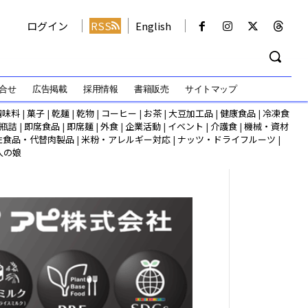
ログイン
RSS
English
合せ
広告掲載
採用情報
書籍販売
サイトマップ
調味料
|
菓子
|
乾麺
|
乾物
|
コーヒー
|
お茶
|
大豆加工品
|
健康食品
|
冷凍食
瓶詰
|
即席食品
|
即席麺
|
外食
|
企業活動
|
イベント
|
介護食
|
機械・資材
性食品・代替肉製品
|
米粉・アレルギー対応
|
ナッツ・ドライフルーツ
|
人の娘