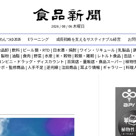
2026 / 08 / 06 木曜日
んつゆ2026
Eラーニング
成長戦略を支えるサスティナブル経営
お問
食品卸
|
飲料
|
ビール類・RTD
|
日本酒・焼酎
|
ワイン・リキュール
|
乳製品
|
|
製粉
|
油脂
|
食肉
|
野菜
|
水産
|
米・穀物
|
穀類・雑穀
|
レトルト食品
|
缶詰・
コンビニ・ドラッグ・ディスカウント
|
百貨店・量販店・食品スーパー
|
植物
ラボ・監修商品
|
人手不足
|
逆光線
|
注目商品
|
耳より情報
|
ギャラリー
|
料理