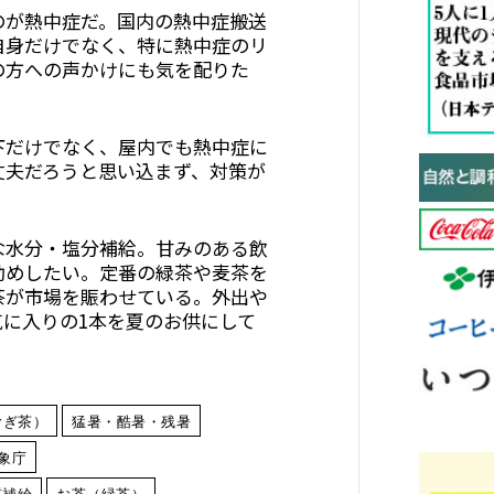
のが熱中症だ。国内の熱中症搬送
自身だけでなく、特に熱中症のリ
の方への声かけにも気を配りた
下だけでなく、屋内でも熱中症に
丈夫だろうと思い込まず、対策が
な水分・塩分補給。甘みのある飲
勧めしたい。定番の緑茶や麦茶を
茶が市場を賑わせている。外出や
に入りの1本を夏のお供にして
むぎ茶）
猛暑・酷暑・残暑
象庁
質補給
お茶（緑茶）