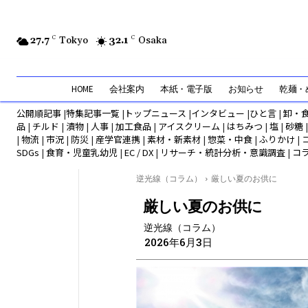
27.7
C
Tokyo
32.1
C
Osaka
HOME
会社案内
本紙・電子版
お知らせ
乾麺・め
公開順記事
|
特集記事一覧
|
トップニュース
|
インタビュー
|
ひと言
|
卸・
品
|
チルド
|
漬物
|
人事
|
加工食品
|
アイスクリーム
|
はちみつ
|
塩
|
砂糖
|
物流
|
市況
|
防災
|
産学官連携
|
素材・新素材
|
惣菜・中食
|
ふりかけ
|
SDGs
|
食育・児童乳幼児
|
EC / DX
|
リサーチ・統計分析・意識調査
|
コ
逆光線（コラム）
厳しい夏のお供に
厳しい夏のお供に
逆光線（コラム）
2026年6月3日