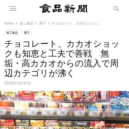
Home
加工食品
菓子
チョコレート、カカオショッ...
加工食品
菓子
チョコレート、カカオショッ
クも知恵と工夫で善戦 無
垢・高カカオからの流入で周
辺カテゴリが沸く
2025年12月31日