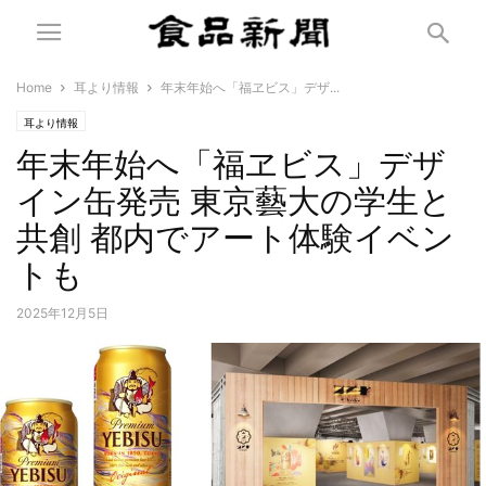
Home
耳より情報
年末年始へ「福ヱビス」デザ...
耳より情報
年末年始へ「福ヱビス」デザ
イン缶発売 東京藝大の学生と
共創 都内でアート体験イベン
トも
2025年12月5日