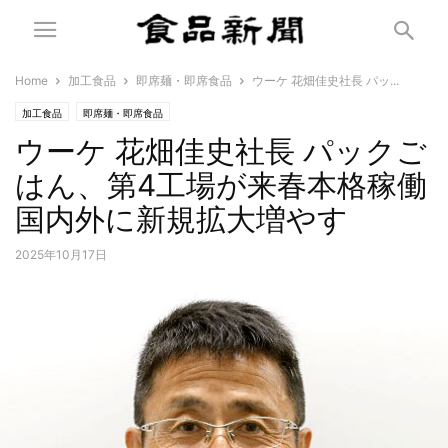
Home
加工食品
即席麺・即席食品
ウーケ 花畑佳史社長 パッ...
加工食品
即席麺・即席食品
ウーケ 花畑佳史社長 パックご
はん、第4工場が来春本格稼働
国内外に新規拡大増やす
2025年10月17日