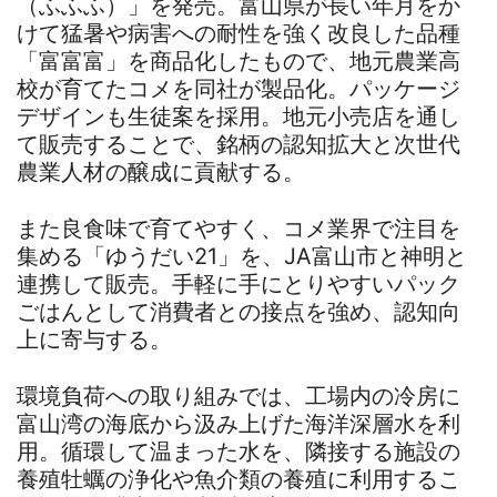
（ふふふ）」を発売。富山県が長い年月をか
けて猛暑や病害への耐性を強く改良した品種
「富富富」を商品化したもので、地元農業高
校が育てたコメを同社が製品化。パッケージ
デザインも生徒案を採用。地元小売店を通し
て販売することで、銘柄の認知拡大と次世代
農業人材の醸成に貢献する。
また良食味で育てやすく、コメ業界で注目を
集める「ゆうだい21」を、JA富山市と神明と
連携して販売。手軽に手にとりやすいパック
ごはんとして消費者との接点を強め、認知向
上に寄与する。
環境負荷への取り組みでは、工場内の冷房に
富山湾の海底から汲み上げた海洋深層水を利
用。循環して温まった水を、隣接する施設の
養殖牡蠣の浄化や魚介類の養殖に利用するこ