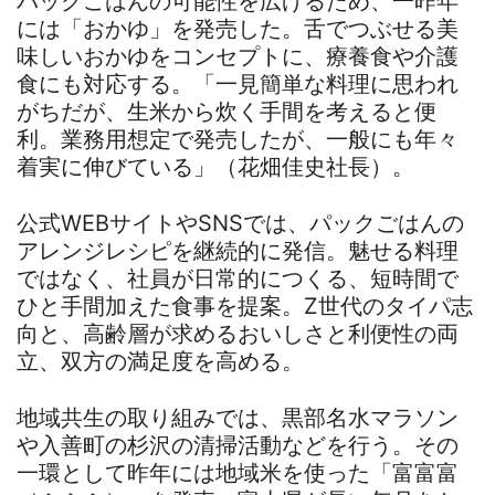
パックごはんの可能性を広げるため、一昨年
には「おかゆ」を発売した。舌でつぶせる美
味しいおかゆをコンセプトに、療養食や介護
食にも対応する。「一見簡単な料理に思われ
がちだが、生米から炊く手間を考えると便
利。業務用想定で発売したが、一般にも年々
着実に伸びている」（花畑佳史社長）。
公式WEBサイトやSNSでは、パックごはんの
アレンジレシピを継続的に発信。魅せる料理
ではなく、社員が日常的につくる、短時間で
ひと手間加えた食事を提案。Z世代のタイパ志
向と、高齢層が求めるおいしさと利便性の両
立、双方の満足度を高める。
地域共生の取り組みでは、黒部名水マラソン
や入善町の杉沢の清掃活動などを行う。その
一環として昨年には地域米を使った「富富富