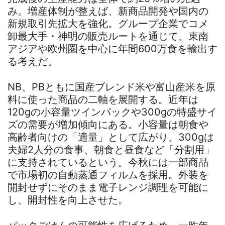
み。増産体制が整えば、新商品開発や国内の
新規取引先拡大を強化。グループ企業でコメ
卸最大手・神明の販売ルートを通じて、東南
アジアや欧州圏を中心に年間600万食を輸出す
る考えだ。
NB、PBともに国産ブレンド米や富山産米を原
料に使った商品の二軸を展開する。近年は
120gの小容量ツインパックや300gの特盛サイ
ズの需要が増加傾向にある。小容量は朝食や
高齢者向けの「適量」として広がり、300gは
夫婦2人分の食事、朝食と昼食など「分割用」
に支持されているという。今秋には一部商品
で市場初の自動蒸通フィルムを採用。外装を
開封せずにそのまま電子レンジ調理を可能に
し、開封性を向上させた。