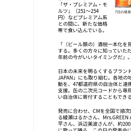
「ザ・プレミアム・モ
ルツ」（251～254
7日の発
円）などプレミアム系
との間に、新たな価格
帯で食い込んでいる。
「（ビール類の）酒税一本化を
する。多くの方々に知っていた
年前の今がいいタイミングだ」
日本の未来を明るくするブラン
JAPAN」にも取り組む。各地
動を、47都道府県の自治体と連
支援。缶の二次元コードから専
い自治体に寄付することもでき
発売に合わせ、CMを全国で順
る綾瀬はるかさん、Mrs.GREEN
平さん、浜辺美波さんが、約20
に歌って踊る。この日の発表会