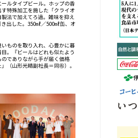
エールタイプビール。ホップの香
出す特殊加工を施した「クライオ
自製法で加えてろ過。雑味を抑え
出した。350㎖／500㎖缶、オ
良いものを取り入れ、心豊かに暮
着目。『ビールはどれも似たよう
ものでありながら手が届く価格
た」（山形光晴副社長＝同㊨）。