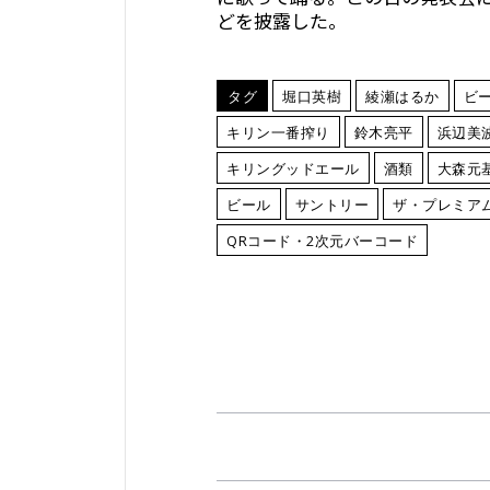
どを披露した。
タグ
堀口英樹
綾瀬はるか
ビ
キリン一番搾り
鈴木亮平
浜辺美
キリングッドエール
酒類
大森元
ビール
サントリー
ザ・プレミア
QRコード・2次元バーコード