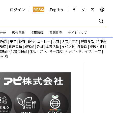
ログイン
RSS
English
合せ
広告掲載
採用情報
書籍販売
サイトマップ
調味料
|
菓子
|
乾麺
|
乾物
|
コーヒー
|
お茶
|
大豆加工品
|
健康食品
|
冷凍食
瓶詰
|
即席食品
|
即席麺
|
外食
|
企業活動
|
イベント
|
介護食
|
機械・資材
性食品・代替肉製品
|
米粉・アレルギー対応
|
ナッツ・ドライフルーツ
|
人の娘