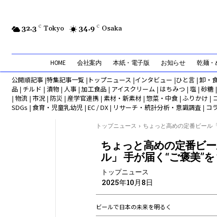
32.3
C
Tokyo
34.9
C
Osaka
HOME
会社案内
本紙・電子版
お知らせ
乾麺・め
公開順記事
|
特集記事一覧
|
トップニュース
|
インタビュー
|
ひと言
|
卸・
品
|
チルド
|
漬物
|
人事
|
加工食品
|
アイスクリーム
|
はちみつ
|
塩
|
砂糖
|
物流
|
市況
|
防災
|
産学官連携
|
素材・新素材
|
惣菜・中食
|
ふりかけ
|
SDGs
|
食育・児童乳幼児
|
EC / DX
|
リサーチ・統計分析・意識調査
|
コ
トップニュース
ちょっと高めの定番ビール「.
ちょっと高めの定番ビー
ル」 手が届く“ご褒美”
トップニュース
2025年10月8日
ビールで日本の未来を明るく