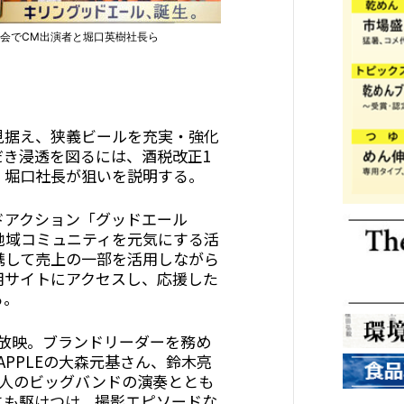
表会でCM出演者と堀口英樹社長ら
見据え、狭義ビールを充実・強化
だき浸透を図るには、酒税改正1
。堀口社長が狙いを説明する。
ドアクション「グッドエール
の地域コミュニティを元気にする活
携して売上の一部を活用しながら
用サイトにアクセスし、応援した
る。
次放映。ブランドリーダーを務め
 APPLEの大森元基さん、鈴木亮
0人のビッグバンドの演奏ととも
にも駆けつけ、撮影エピソードな