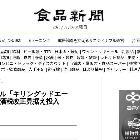
2026 / 08 / 06 木曜日
んつゆ2026
Eラーニング
成長戦略を支えるサスティナブル経営
お問
食品卸
|
飲料
|
ビール類・RTD
|
日本酒・焼酎
|
ワイン・リキュール
|
乳製品
|
|
製粉
|
油脂
|
食肉
|
野菜
|
水産
|
米・穀物
|
穀類・雑穀
|
レトルト食品
|
缶詰・
コンビニ・ドラッグ・ディスカウント
|
百貨店・量販店・食品スーパー
|
植物
ラボ・監修商品
|
人手不足
|
逆光線
|
注目商品
|
耳より情報
|
ギャラリー
|
料理
..
ル「キリングッドエー
を 酒税改正見据え投入