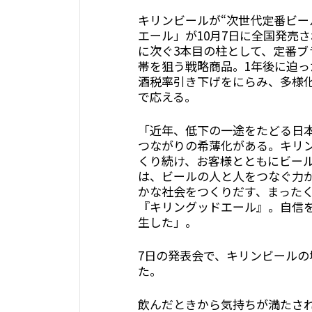
キリンビールが“次世代定番ビー
エール」が10月7日に全国発売
に次ぐ3本目の柱として、定番ブ
帯を狙う戦略商品。1年後に迫
酒税率引き下げをにらみ、多様
で応える。
「近年、低下の一途をたどる日
つながりの希薄化がある。キリン
くり続け、お客様とともにビー
は、ビールの人と人をつなぐ力
かな社会をつくりだす、まった
『キリングッドエール』。自信
生した」。
7日の発表会で、キリンビール
た。
飲んだときから気持ちが満たされ