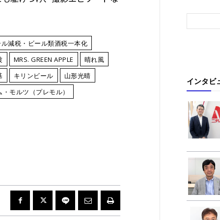
ール減税・ビール類酒税一本化
波
MRS. GREEN APPLE
晴れ風
基
キリンビール
山形光晴
インタビ
ム・モルツ（プレモル）