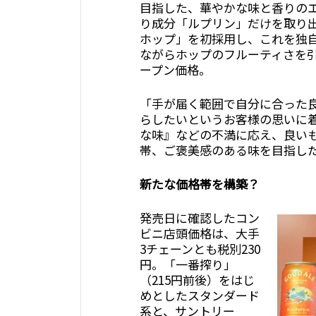
目指した、華やかな味と香りの
り成分「ルプリン」だけを取り
ホップ」を初採用し、これを独
ながらホップのフルーティさを引き
ープン価格。
「手が届く範囲で自分に合った
らしたいというお客様の思いに
な味』などの不満に応え、良い
帯、ご褒美感のある味を目指し
新たな価格帯を構築？
発売日に確認したコン
ビニ店頭価格は、大手
3チェーンとも税別230
円。「一番搾り」
（215円前後）をはじ
めとしたスタンダード
系と、サントリー