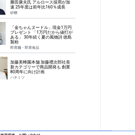
勝田康夫氏 アルロース採用が加
速 25年度は前年比160％成長
砂糖
「金ちゃんヌードル」現金1万円
プレゼント 「1万円だから値打が
ある」 30年続く夏の風物詩 徳島
製粉
即席麺・即席食品
加藤美蜂園本舗 加藤禮次郎社長
新カテゴリーで商品開発も 創業
80周年に向け計画
ハチミツ
推奨環境
お問い合わせ