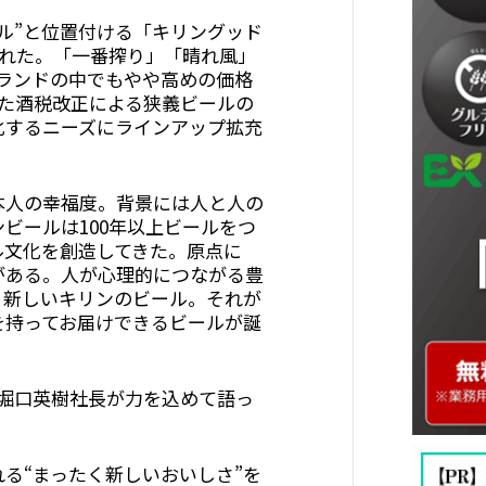
ル”と位置付ける「キリングッド
された。「一番搾り」「晴れ風」
ランドの中でもやや高めの価格
った酒税改正による狭義ビールの
化するニーズにラインアップ拡充
本人の幸福度。背景には人と人の
ビールは100年以上ビールをつ
ル文化を創造してきた。原点に
がある。人が心理的につながる豊
く新しいキリンのビール。それが
を持ってお届けできるビールが誕
の堀口英樹社長が力を込めて語っ
る“まったく新しいおいしさ”を