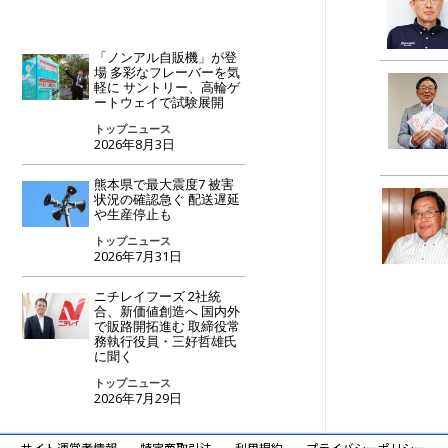
「ノンアル自販機」が登
場 多彩なフレーバーを気
軽に サントリー、高輪ゲ
ートウェイで試験展開
トップニュース
2026年8月3日
熊本県で最大震度7 被害
状況の確認急ぐ 配送遅延
や生産停止も
トップニュース
2026年7月31日
ニチレイフーズ 2社統
合、新価値創造へ 国内外
で販路開拓進む 取締役常
務執行役員・三好哲雄氏
に聞く
トップニュース
2026年7月29日
サイト運営者情報
特定商取引法
利用規約
プライバシーポリシー