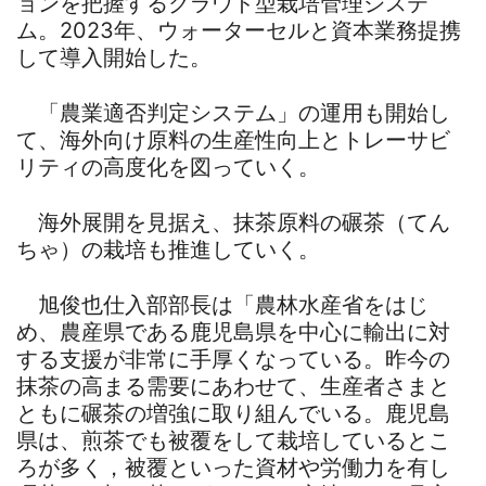
ョンを把握するクラウド型栽培管理システ
ム。2023年、ウォーターセルと資本業務提携
して導入開始した。
「農業適否判定システム」の運用も開始し
て、海外向け原料の生産性向上とトレーサビ
リティの高度化を図っていく。
海外展開を見据え、抹茶原料の碾茶（てん
ちゃ）の栽培も推進していく。
旭俊也仕入部部長は「農林水産省をはじ
め、農産県である鹿児島県を中心に輸出に対
する支援が非常に手厚くなっている。昨今の
抹茶の高まる需要にあわせて、生産者さまと
ともに碾茶の増強に取り組んでいる。鹿児島
県は、煎茶でも被覆をして栽培しているとこ
ろが多く，被覆といった資材や労働力を有し