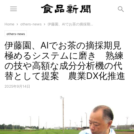
Home
others-news
伊藤園、AIでお茶の摘採期...
others-news
伊藤園、AIでお茶の摘採期見
極めるシステムに磨き 熟練
の技や高額な成分分析機の代
替として提案 農業DX化推進
2025年9月14日