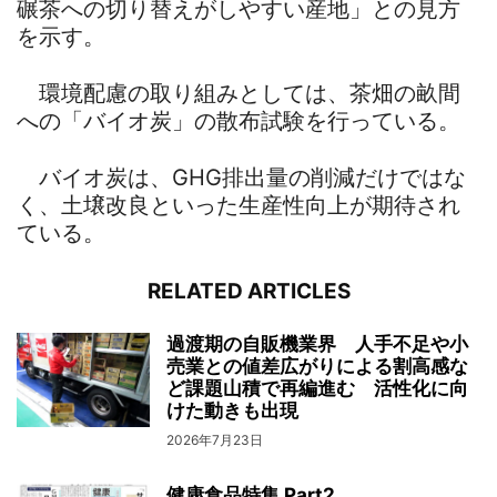
碾茶への切り替えがしやすい産地」との見方
を示す。
環境配慮の取り組みとしては、茶畑の畝間
への「バイオ炭」の散布試験を行っている。
バイオ炭は、GHG排出量の削減だけではな
く、土壌改良といった生産性向上が期待され
ている。
RELATED ARTICLES
過渡期の自販機業界 人手不足や小
売業との値差広がりによる割高感な
ど課題山積で再編進む 活性化に向
けた動きも出現
2026年7月23日
健康食品特集 Part2