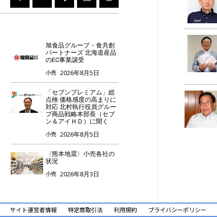
旭食品グループ・食共創
パートナーズ 北海道産品
のEC事業譲受
2026年8月5日
小売
「セブンプレミアム」総
点検 価格感度の高まりに
対応 北村執行役員グルー
プ商品戦略本部長（セブ
ン＆アイＨＤ）に聞く
2026年8月5日
小売
〈熊本地震〉小売各社の
状況
2026年8月3日
小売
サイト運営者情報
特定商取引法
利用規約
プライバシーポリシー