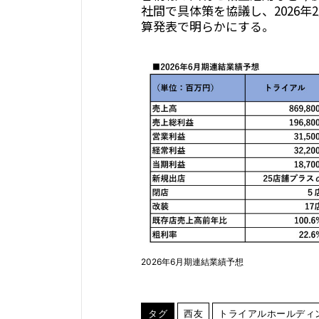
社間で具体策を協議し、2026年
算発表で明らかにする。
2026年6月期連結業績予想
タグ
西友
トライアルホールディ