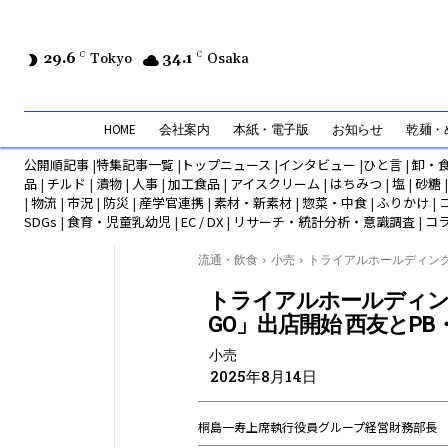
29.6
C
Tokyo
34.1
C
Osaka
HOME
会社案内
本紙・電子版
お知らせ
乾麺・め
公開順記事
|
特集記事一覧
|
トップニュース
|
インタビュー
|
ひと言
|
卸・
品
|
チルド
|
漬物
|
人事
|
加工食品
|
アイスクリーム
|
はちみつ
|
塩
|
砂糖
|
物流
|
市況
|
防災
|
産学官連携
|
素材・新素材
|
惣菜・中食
|
ふりかけ
|
SDGs
|
食育・児童乳幼児
|
EC / DX
|
リサーチ・統計分析・意識調査
|
コ
流通・飲食
小売
トライアルホールディングス
トライアルホールディング
GO」出店開始 西友とP
小売
2025年8月14日
桐島一寿上席執行役員グループ経営財務部長