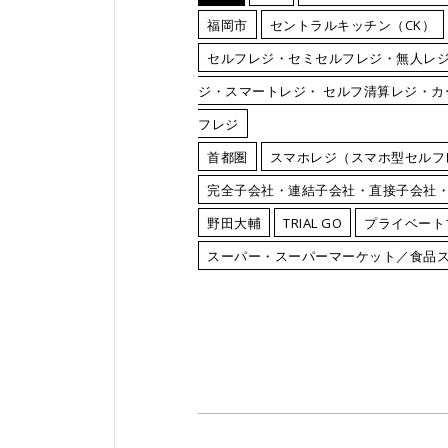
福岡市
セントラルキッチン（CK）
セルフレジ・セミセルフレジ・無人レ
ジ・スマートレジ・ セルフ清算レジ・
フレジ
首都圏
スマホレジ（スマホ型セルフ
完全子会社・連結子会社・直接子会社
野田大輔
TRIAL GO
プライベート
スーパー・スーパーマーケット／食品ス