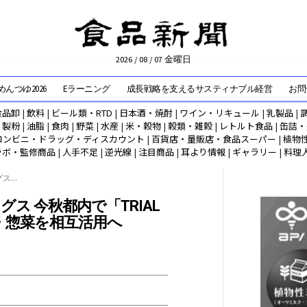
2026 / 08 / 07 金曜日
んつゆ2026
Eラーニング
成長戦略を支えるサスティナブル経営
お問
食品卸
|
飲料
|
ビール類・RTD
|
日本酒・焼酎
|
ワイン・リキュール
|
乳製品
|
|
製粉
|
油脂
|
食肉
|
野菜
|
水産
|
米・穀物
|
穀類・雑穀
|
レトルト食品
|
缶詰・
コンビニ・ドラッグ・ディスカウント
|
百貨店・量販店・食品スーパー
|
植物
ラボ・監修商品
|
人手不足
|
逆光線
|
注目商品
|
耳より情報
|
ギャラリー
|
料理
...
ス 今秋都内で「TRIAL
B・惣菜を相互活用へ