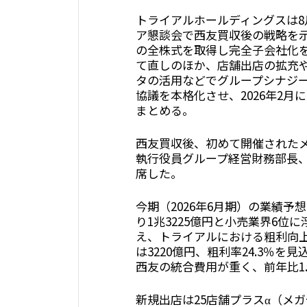
トライアルホールディングスは8
ア懇談会で西友買収後の戦略を示
の全株式を取得し完全子会社化
て直しのほか、店舗出店の拡充や
タの活用などでグループシナジ
協議を本格化させ、2026年2
まとめる。
西友買収後、初めて開催された
執行役員グループ経営財務部長
席した。
今期（2026年6月期）の業績
り1兆3225億円と小売業界6位
え、トライアルにおける粗利向
は3220億円、粗利率24.3％
西友の統合費用が重く、前年比1.
新規出店は25店舗プラスα（メ