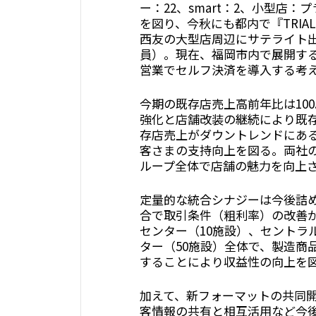
ー：22、smart：2、小型店
を図り、今秋にも都内で『TRIA
西友の大型店周辺にサテライト
員）。現在、福岡市内で展開する「T
営業でセルフ決済を導入する考
今期の既存店売上高前年比は100
強化と店舗改装の継続により既
存店売上がダウントレンドにあ
客さまの支持向上を図る。両社の
ループ全体で店舗の魅力を向上
定量的な統合シナジーは今後詰
合で取引条件（粗利率）の改善
センター（10施設）、セントラ
ター（50施設）全体で、製造商
することにより収益性の向上を
加えて、新フォーマットの共同
客情報の共有と相互活用など今