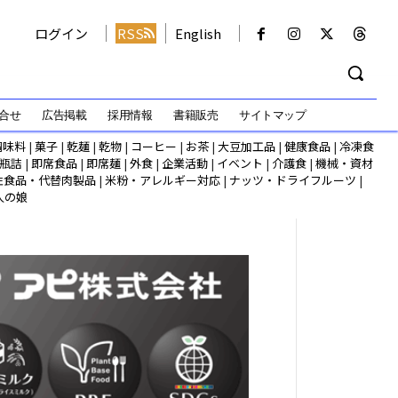
ログイン
RSS
English
合せ
広告掲載
採用情報
書籍販売
サイトマップ
調味料
|
菓子
|
乾麺
|
乾物
|
コーヒー
|
お茶
|
大豆加工品
|
健康食品
|
冷凍食
瓶詰
|
即席食品
|
即席麺
|
外食
|
企業活動
|
イベント
|
介護食
|
機械・資材
性食品・代替肉製品
|
米粉・アレルギー対応
|
ナッツ・ドライフルーツ
|
人の娘