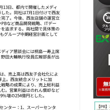
月13日、都内で開催したメディ
した。同社は7月1日付けで西友
を完了。今後、西友店舗の運営立
PBなど商品開発戦略、ITデー
ーを追求する。両社間で具体策の
月にもグループ中期経営計画として
メディア懇談会には桐島一寿上席
、野田大輔執行役員広報部長が出
予想は、売上高は西友子会社化によ
に浮上。西友統合メリットに加
上戦略の成果により、売上総利益
を見込む。営業利益はのれん償却など
9％増の254億円とした。
ガセンター：1、スーパーセンタ