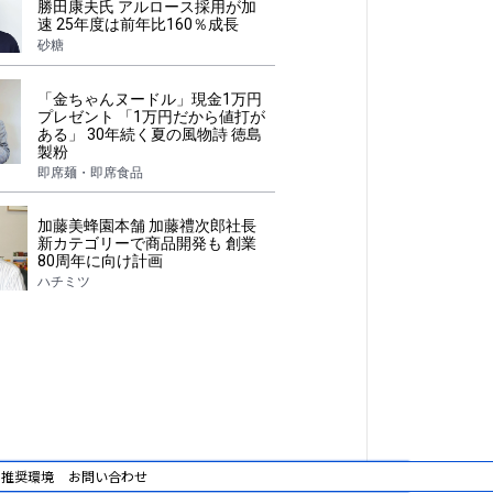
勝田康夫氏 アルロース採用が加
速 25年度は前年比160％成長
砂糖
「金ちゃんヌードル」現金1万円
プレゼント 「1万円だから値打が
ある」 30年続く夏の風物詩 徳島
製粉
即席麺・即席食品
加藤美蜂園本舗 加藤禮次郎社長
新カテゴリーで商品開発も 創業
80周年に向け計画
ハチミツ
推奨環境
お問い合わせ