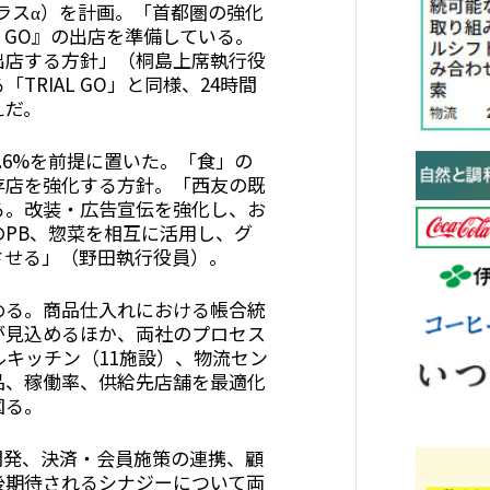
：プラスα）を計画。「首都圏の強化
L GO』の出店を準備している。
出店する方針」（桐島上席執行役
RIAL GO」と同様、24時間
えだ。
.6%を前提に置いた。「食」の
存店を強化する方針。「西友の既
る。改装・広告宣伝を強化し、お
PB、惣菜を相互に活用し、グ
させる」（野田執行役員）。
める。商品仕入れにおける帳合統
が見込めるほか、両社のプロセス
ルキッチン（11施設）、物流セン
品、稼働率、供給先店舗を最適化
図る。
開発、決済・会員施策の連携、顧
後期待されるシナジーについて両