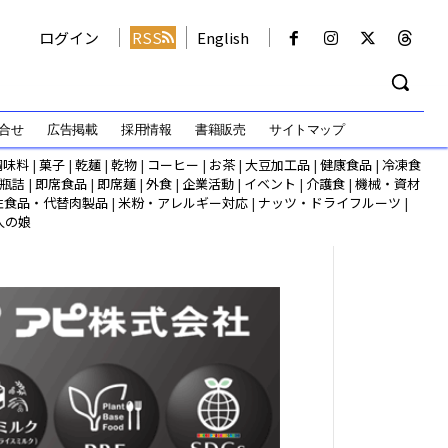
ログイン
RSS
English
合せ
広告掲載
採用情報
書籍販売
サイトマップ
調味料
|
菓子
|
乾麺
|
乾物
|
コーヒー
|
お茶
|
大豆加工品
|
健康食品
|
冷凍食
瓶詰
|
即席食品
|
即席麺
|
外食
|
企業活動
|
イベント
|
介護食
|
機械・資材
性食品・代替肉製品
|
米粉・アレルギー対応
|
ナッツ・ドライフルーツ
|
人の娘