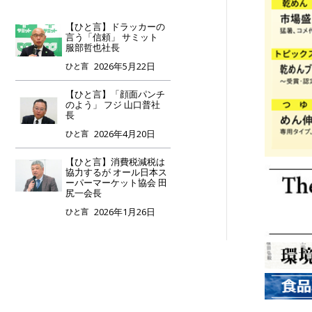
【ひと言】ドラッカーの
言う「信頼」 サミット
服部哲也社長
2026年5月22日
ひと言
【ひと言】「顔面パンチ
のよう」 フジ 山口普社
長
2026年4月20日
ひと言
【ひと言】消費税減税は
協力するが オール日本ス
ーパーマーケット協会 田
尻一会長
2026年1月26日
ひと言