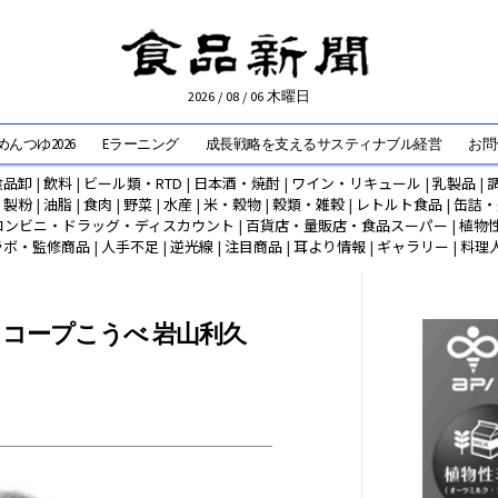
2026 / 08 / 06 木曜日
んつゆ2026
Eラーニング
成長戦略を支えるサスティナブル経営
お問
食品卸
|
飲料
|
ビール類・RTD
|
日本酒・焼酎
|
ワイン・リキュール
|
乳製品
|
|
製粉
|
油脂
|
食肉
|
野菜
|
水産
|
米・穀物
|
穀類・雑穀
|
レトルト食品
|
缶詰・
コンビニ・ドラッグ・ディスカウント
|
百貨店・量販店・食品スーパー
|
植物
ラボ・監修商品
|
人手不足
|
逆光線
|
注目商品
|
耳より情報
|
ギャラリー
|
料理
 コープこうべ 岩山利久