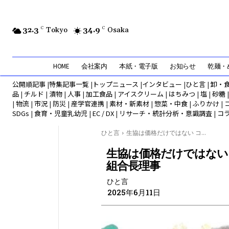
32.3
C
Tokyo
34.9
C
Osaka
HOME
会社案内
本紙・電子版
お知らせ
乾麺・め
公開順記事
|
特集記事一覧
|
トップニュース
|
インタビュー
|
ひと言
|
卸・
品
|
チルド
|
漬物
|
人事
|
加工食品
|
アイスクリーム
|
はちみつ
|
塩
|
砂糖
|
物流
|
市況
|
防災
|
産学官連携
|
素材・新素材
|
惣菜・中食
|
ふりかけ
|
SDGs
|
食育・児童乳幼児
|
EC / DX
|
リサーチ・統計分析・意識調査
|
コ
ひと言
生協は価格だけではない コ...
生協は価格だけではない
組合長理事
ひと言
2025年6月11日