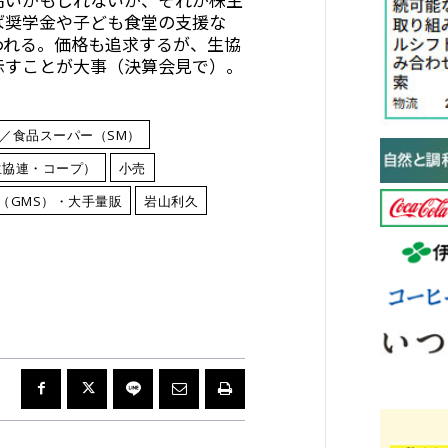
ば奨学金や子ども食堂の支援な
われる。価格も追求するが、生協
示すことが大事（決算会見で）。
／食品スーパー（SM）
生協連・コープ）
小売
（GMS）・大手量販
岩山利久