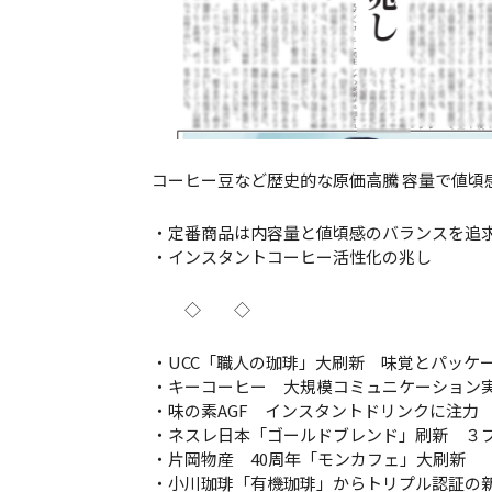
コーヒー豆など歴史的な原価高騰 容量で値頃
・定番商品は内容量と値頃感のバランスを追
・インスタントコーヒー活性化の兆し
◇ ◇
・UCC「職人の珈琲」大刷新 味覚とパッケ
・キーコーヒー 大規模コミュニケーション実施
・味の素AGF インスタントドリンクに注力
・ネスレ日本「ゴールドブレンド」刷新 ３
・片岡物産 40周年「モンカフェ」大刷新 
・小川珈琲「有機珈琲」からトリプル認証の