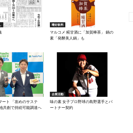
し
嗜好飲料
集
マルコメ 糀甘酒に「加賀棒茶」 鍋の
素「発酵美人鍋」も
企業活動
マート 「攻めのサステ
味の素 女子プロ野球の島野選手とパ
産地共創で持続可能調達へ
ートナー契約