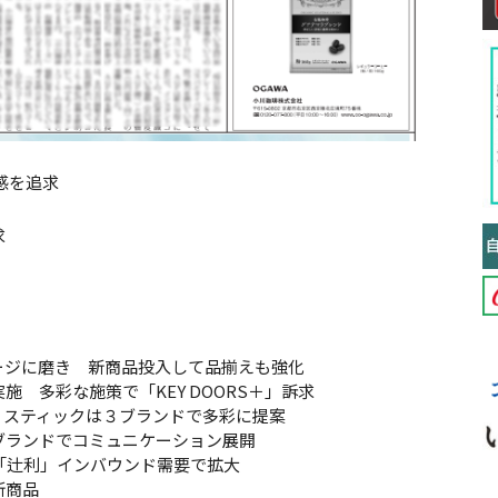
感を追求
求
ージに磨き 新商品投入して品揃えも強化
 多彩な施策で「KEY DOORS＋」訴求
 スティックは３ブランドで多彩に提案
ブランドでコミュニケーション展開
「辻利」インバウンド需要で拡大
新商品