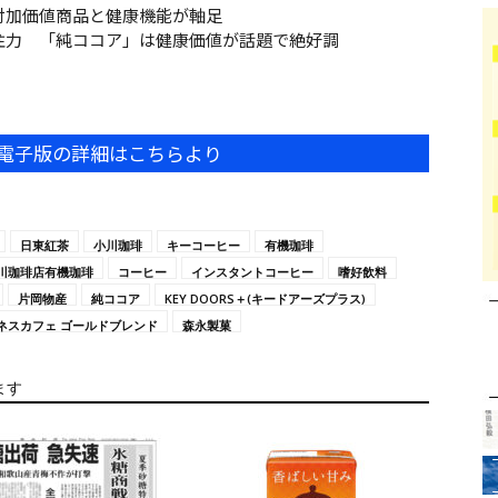
付加価値商品と健康機能が軸足
注力 「純ココア」は健康価値が話題で絶好調
電子版の詳細はこちらより
日東紅茶
小川珈琲
キーコーヒー
有機珈琲
川珈琲店有機珈琲
コーヒー
インスタントコーヒー
嗜好飲料
片岡物産
純ココア
KEY DOORS＋(キードアーズプラス)
ネスカフェ ゴールドブレンド
森永製菓
ます