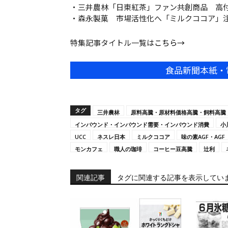
・三井農林「日東紅茶」ファン共創商品 高
・森永製菓 市場活性化へ「ミルクココア」
特集記事タイトル一覧は
こちら→
食品新聞本紙・
タグ
三井農林
原料高騰・原材料価格高騰・飼料高騰
インバウンド・インバウンド需要・インバウンド消費
小
UCC
ネスレ日本
ミルクココア
味の素AGF・AGF
モンカフェ
職人の珈琲
コーヒー豆高騰
辻利
関連記事
タグに関連する記事を表示してい