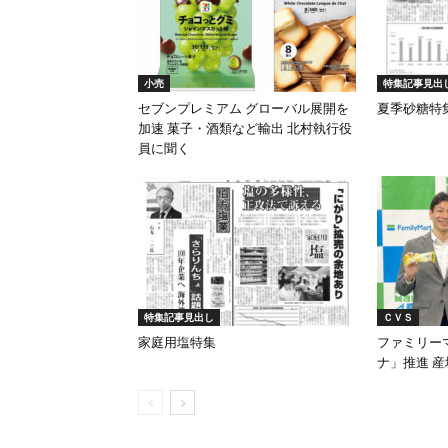
小売
特集記事見出
セブンプレミアム グローバル展開を
夏季砂糖特
加速 菓子・酒類など輸出 北村執行役
員に聞く
特集記事見出し
ＣＶＳ
家庭用塩特集
ファミリー
ナ」推進 