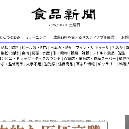
2026 / 08 / 08 土曜日
んつゆ2026
Eラーニング
成長戦略を支えるサスティナブル経営
お問
食品卸
|
飲料
|
ビール類・RTD
|
日本酒・焼酎
|
ワイン・リキュール
|
乳製品
|
|
製粉
|
油脂
|
食肉
|
野菜
|
水産
|
米・穀物
|
穀類・雑穀
|
レトルト食品
|
缶詰・
コンビニ・ドラッグ・ディスカウント
|
百貨店・量販店・食品スーパー
|
植物
ラボ・監修商品
|
人手不足
|
逆光線
|
注目商品
|
耳より情報
|
ギャラリー
|
料理