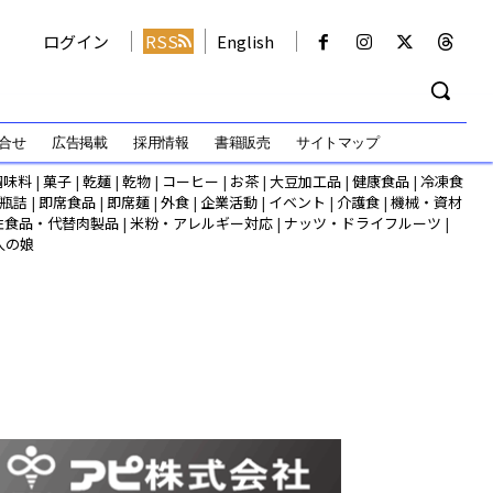
ログイン
RSS
English
合せ
広告掲載
採用情報
書籍販売
サイトマップ
調味料
|
菓子
|
乾麺
|
乾物
|
コーヒー
|
お茶
|
大豆加工品
|
健康食品
|
冷凍食
瓶詰
|
即席食品
|
即席麺
|
外食
|
企業活動
|
イベント
|
介護食
|
機械・資材
性食品・代替肉製品
|
米粉・アレルギー対応
|
ナッツ・ドライフルーツ
|
人の娘