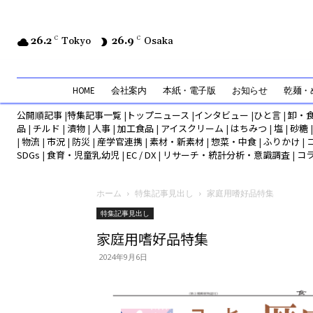
26.2
C
Tokyo
26.9
C
Osaka
HOME
会社案内
本紙・電子版
お知らせ
乾麺・め
公開順記事
|
特集記事一覧
|
トップニュース
|
インタビュー
|
ひと言
|
卸・
品
|
チルド
|
漬物
|
人事
|
加工食品
|
アイスクリーム
|
はちみつ
|
塩
|
砂糖
|
物流
|
市況
|
防災
|
産学官連携
|
素材・新素材
|
惣菜・中食
|
ふりかけ
|
SDGs
|
食育・児童乳幼児
|
EC / DX
|
リサーチ・統計分析・意識調査
|
コ
ホーム
特集記事見出し
家庭用嗜好品特集
特集記事見出し
家庭用嗜好品特集
2024年9月6日