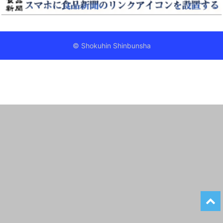
© Shokuhin Shinbunsha