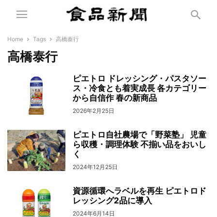
Home
Tags
高橋泰行
高橋泰行
ピエトロ ドレッシング・パスタソー
ス・冷食とも着実成長 各カテゴリー
から自信作 春の新商品
2026年2月25日
ピエトロ自社農場で「野菜塾」 児童
ら収穫・調理体験 不揃い品をおいし
く
2024年12月25日
資源循環へラベルを再生 ピエトロド
レッシング2品に導入
2024年6月14日