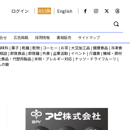
ログイン
RSS
English
合せ
広告掲載
採用情報
書籍販売
サイトマップ
調味料
|
菓子
|
乾麺
|
乾物
|
コーヒー
|
お茶
|
大豆加工品
|
健康食品
|
冷凍食
瓶詰
|
即席食品
|
即席麺
|
外食
|
企業活動
|
イベント
|
介護食
|
機械・資材
性食品・代替肉製品
|
米粉・アレルギー対応
|
ナッツ・ドライフルーツ
|
人の娘