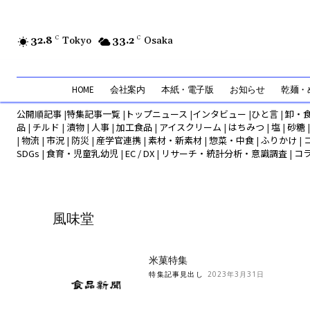
32.8
C
Tokyo
33.2
C
Osaka
HOME
会社案内
本紙・電子版
お知らせ
乾麺・め
公開順記事
|
特集記事一覧
|
トップニュース
|
インタビュー
|
ひと言
|
卸・
品
|
チルド
|
漬物
|
人事
|
加工食品
|
アイスクリーム
|
はちみつ
|
塩
|
砂糖
|
物流
|
市況
|
防災
|
産学官連携
|
素材・新素材
|
惣菜・中食
|
ふりかけ
|
SDGs
|
食育・児童乳幼児
|
EC / DX
|
リサーチ・統計分析・意識調査
|
コ
風味堂
米菓特集
特集記事見出し
2023年3月31日