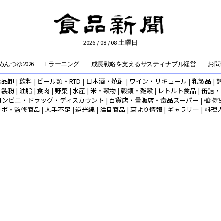
2026 / 08 / 08 土曜日
んつゆ2026
Eラーニング
成長戦略を支えるサスティナブル経営
お問
食品卸
|
飲料
|
ビール類・RTD
|
日本酒・焼酎
|
ワイン・リキュール
|
乳製品
|
|
製粉
|
油脂
|
食肉
|
野菜
|
水産
|
米・穀物
|
穀類・雑穀
|
レトルト食品
|
缶詰・
コンビニ・ドラッグ・ディスカウント
|
百貨店・量販店・食品スーパー
|
植物
ラボ・監修商品
|
人手不足
|
逆光線
|
注目商品
|
耳より情報
|
ギャラリー
|
料理