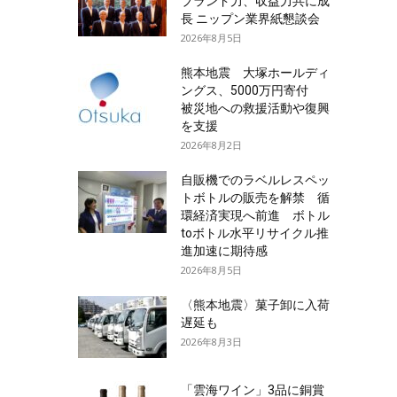
ブランド力、収益力共に成
長 ニップン業界紙懇談会
2026年8月5日
熊本地震 大塚ホールディ
ングス、5000万円寄付
被災地への救援活動や復興
を支援
2026年8月2日
自販機でのラベルレスペッ
トボトルの販売を解禁 循
環経済実現へ前進 ボトル
toボトル水平リサイクル推
進加速に期待感
2026年8月5日
〈熊本地震〉菓子卸に入荷
遅延も
2026年8月3日
「雲海ワイン」3品に銅賞