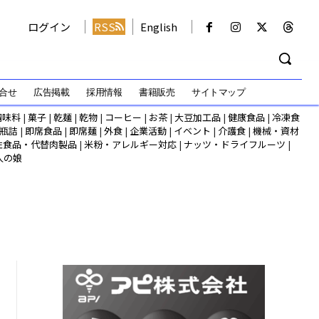
ログイン
RSS
English
合せ
広告掲載
採用情報
書籍販売
サイトマップ
調味料
|
菓子
|
乾麺
|
乾物
|
コーヒー
|
お茶
|
大豆加工品
|
健康食品
|
冷凍食
瓶詰
|
即席食品
|
即席麺
|
外食
|
企業活動
|
イベント
|
介護食
|
機械・資材
性食品・代替肉製品
|
米粉・アレルギー対応
|
ナッツ・ドライフルーツ
|
人の娘