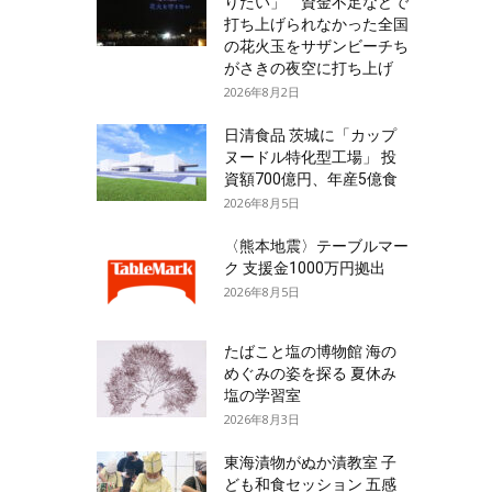
りたい」 資金不足などで
打ち上げられなかった全国
の花火玉をサザンビーチち
がさきの夜空に打ち上げ
2026年8月2日
日清食品 茨城に「カップ
ヌードル特化型工場」 投
資額700億円、年産5億食
2026年8月5日
〈熊本地震〉テーブルマー
ク 支援金1000万円拠出
2026年8月5日
たばこと塩の博物館 海の
めぐみの姿を探る 夏休み
塩の学習室
2026年8月3日
東海漬物がぬか漬教室 子
ども和食セッション 五感