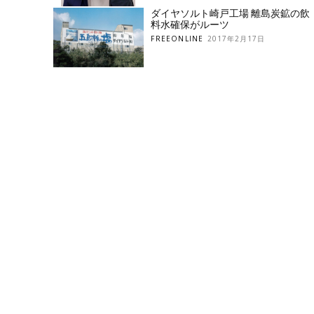
ダイヤソルト崎戸工場 離島炭鉱の飲
料水確保がルーツ
FREEONLINE
2017年2月17日