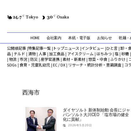
24.7
C
Tokyo
30
C
Osaka
HOME
会社案内
本紙・電子版
お知らせ
乾麺・め
公開順記事
|
特集記事一覧
|
トップニュース
|
インタビュー
|
ひと言
|
卸・
品
|
チルド
|
漬物
|
人事
|
加工食品
|
アイスクリーム
|
はちみつ
|
塩
|
砂糖
|
物流
|
市況
|
防災
|
産学官連携
|
素材・新素材
|
惣菜・中食
|
ふりかけ
|
SDGs
|
食育・児童乳幼児
|
EC / DX
|
リサーチ・統計分析・意識調査
|
コ
西海市
ダイヤソルト 新体制始動 会長にジャ
パンソルト大川CEO 「塩市場の健全
化に貢献」
塩
2026年5月20日