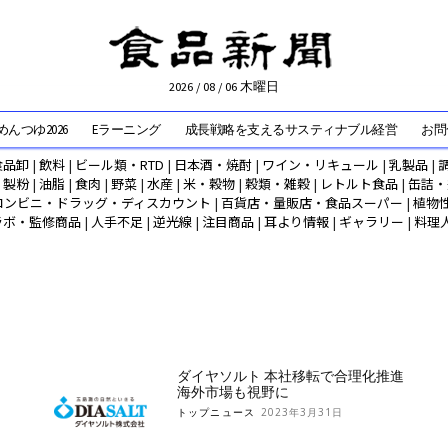
2026 / 08 / 06 木曜日
んつゆ2026
Eラーニング
成長戦略を支えるサスティナブル経営
お問
食品卸
|
飲料
|
ビール類・RTD
|
日本酒・焼酎
|
ワイン・リキュール
|
乳製品
|
|
製粉
|
油脂
|
食肉
|
野菜
|
水産
|
米・穀物
|
穀類・雑穀
|
レトルト食品
|
缶詰・
コンビニ・ドラッグ・ディスカウント
|
百貨店・量販店・食品スーパー
|
植物
ラボ・監修商品
|
人手不足
|
逆光線
|
注目商品
|
耳より情報
|
ギャラリー
|
料理
ダイヤソルト 本社移転で合理化推進
海外市場も視野に
トップニュース
2023年3月31日