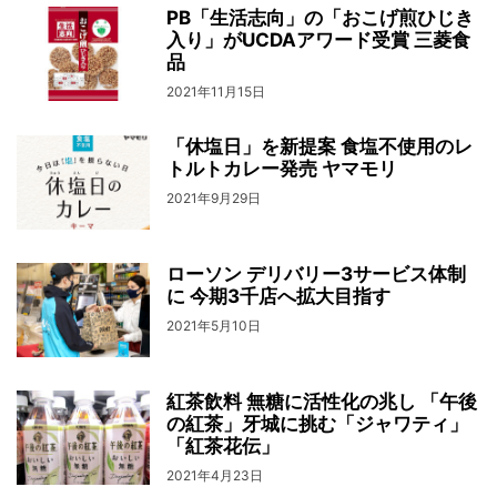
PB「生活志向」の「おこげ煎ひじき
入り」がUCDAアワード受賞 三菱食
品
2021年11月15日
「休塩日」を新提案 食塩不使用のレ
トルトカレー発売 ヤマモリ
2021年9月29日
ローソン デリバリー3サービス体制
に 今期3千店へ拡大目指す
2021年5月10日
紅茶飲料 無糖に活性化の兆し 「午後
の紅茶」牙城に挑む「ジャワティ」
「紅茶花伝」
2021年4月23日