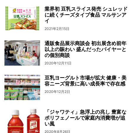
業界初 豆乳スライス発売 シュレッド
に続くチーズタイプ食品 マルサンア
イ
2021年2月15日
通販食品展示商談会 初出展含め前年
以上の賑わい 盛んだったバイヤーと
の個別商談
2020年12月11日
豆乳ヨーグルト市場が拡大 健康・美
容ニーズ背景に高い成長率で存在感
2020年12月2日
「ジャワティ」急浮上の兆し 豊富な
ポリフェノールで家庭内消費増が追
い風
2020年8月26日