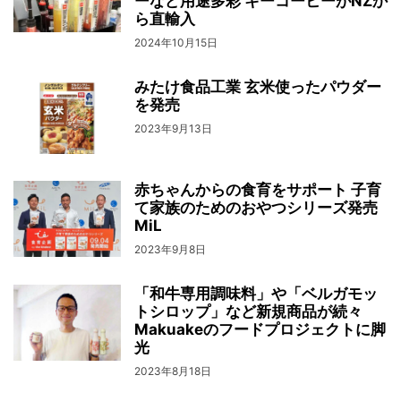
ーなど用途多彩 キーコーヒーがNZか
ら直輸入
2024年10月15日
みたけ食品工業 玄米使ったパウダー
を発売
2023年9月13日
赤ちゃんからの食育をサポート 子育
て家族のためのおやつシリーズ発売
MiL
2023年9月8日
「和牛専用調味料」や「ベルガモッ
トシロップ」など新規商品が続々
Makuakeのフードプロジェクトに脚
光
2023年8月18日