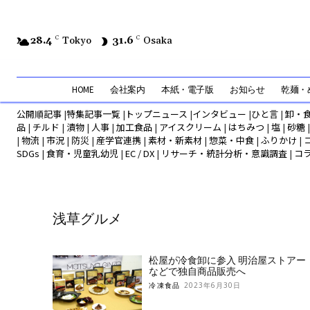
28.4
C
Tokyo
31.6
C
Osaka
HOME
会社案内
本紙・電子版
お知らせ
乾麺・め
公開順記事
|
特集記事一覧
|
トップニュース
|
インタビュー
|
ひと言
|
卸・
品
|
チルド
|
漬物
|
人事
|
加工食品
|
アイスクリーム
|
はちみつ
|
塩
|
砂糖
|
物流
|
市況
|
防災
|
産学官連携
|
素材・新素材
|
惣菜・中食
|
ふりかけ
|
SDGs
|
食育・児童乳幼児
|
EC / DX
|
リサーチ・統計分析・意識調査
|
コ
浅草グルメ
松屋が冷食卸に参入 明治屋ストアー
などで独自商品販売へ
冷凍食品
2023年6月30日