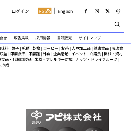
ログイン
RSS
English
合せ
広告掲載
採用情報
書籍販売
サイトマップ
調味料
|
菓子
|
乾麺
|
乾物
|
コーヒー
|
お茶
|
大豆加工品
|
健康食品
|
冷凍食
瓶詰
|
即席食品
|
即席麺
|
外食
|
企業活動
|
イベント
|
介護食
|
機械・資材
性食品・代替肉製品
|
米粉・アレルギー対応
|
ナッツ・ドライフルーツ
|
人の娘