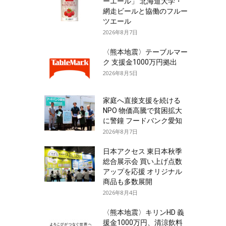
ーエール」 北海道大学・
網走ビールと協働のフルー
ツエール
2026年8月7日
〈熊本地震〉テーブルマー
ク 支援金1000万円拠出
2026年8月5日
家庭へ直接支援を続ける
NPO 物価高騰で貧困拡大
に警鐘 フードバンク愛知
2026年8月7日
日本アクセス 東日本秋季
総合展示会 買い上げ点数
アップを応援 オリジナル
商品も多数展開
2026年8月4日
〈熊本地震〉キリンHD 義
援金1000万円、清涼飲料