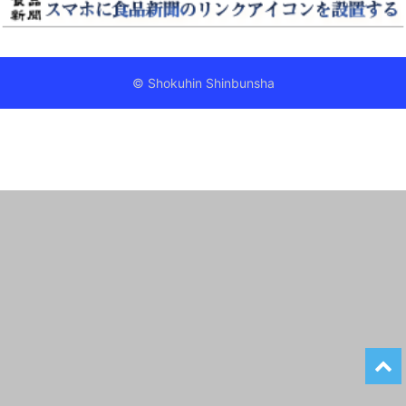
© Shokuhin Shinbunsha