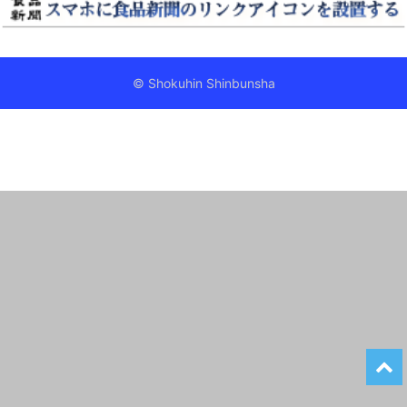
© Shokuhin Shinbunsha