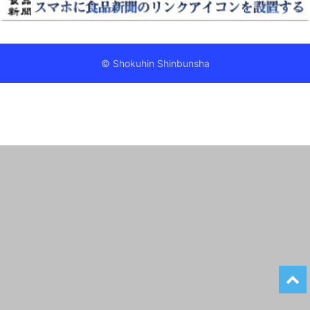
© Shokuhin Shinbunsha